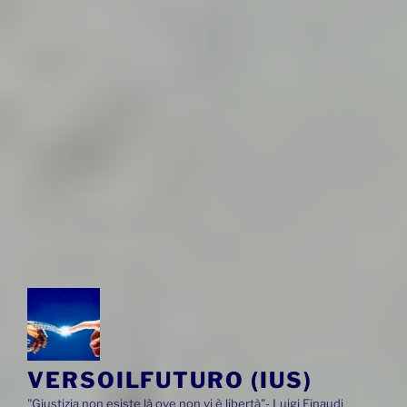
VERSOILFUTURO (IUS)
"Giustizia non esiste là ove non vi è libertà"- Luigi Einaudi