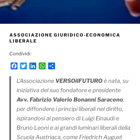
ASSOCIAZIONE GIURIDICO-ECONOMICA
LIBERALE
Condividi:
F
T
L
W
C
a
w
i
h
o
c
i
n
a
n
L’Associazione
VERSOilFUTURO
è nata, su
e
t
k
t
d
iniziativa del suo fondatore e presidente
b
t
e
s
i
Avv. Fabrizio Valerio Bonanni Saraceno
,
o
e
d
A
v
o
r
I
p
i
per diffondere i principi liberali nel diritto,
k
n
p
d
ispirandosi al pensiero di Luigi Einaudi e
i
Bruno Leoni e ai grandi luminari liberali della
Scuola Austriaca, come Friedrich August