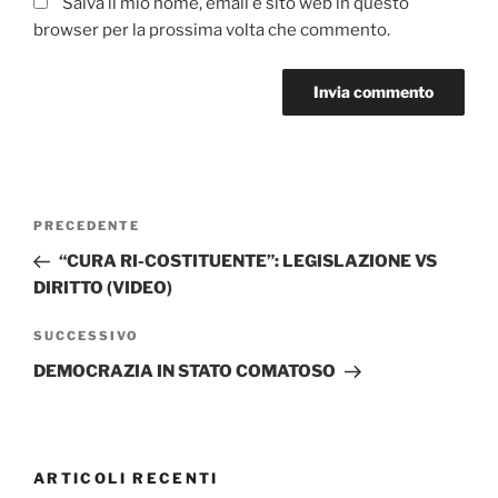
Salva il mio nome, email e sito web in questo
browser per la prossima volta che commento.
Navigazione
Articolo
PRECEDENTE
articoli
precedente:
“CURA RI-COSTITUENTE”: LEGISLAZIONE VS
DIRITTO (VIDEO)
Articolo
SUCCESSIVO
successivo
DEMOCRAZIA IN STATO COMATOSO
ARTICOLI RECENTI