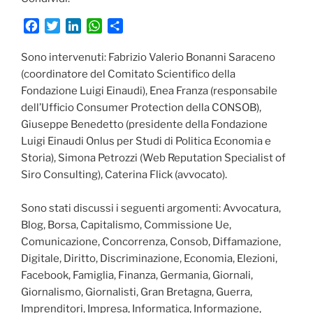
F
T
L
W
C
a
w
i
h
o
c
i
n
a
n
Sono intervenuti: Fabrizio Valerio Bonanni Saraceno
e
t
k
t
d
(coordinatore del Comitato Scientifico della
b
t
e
s
i
Fondazione Luigi Einaudi), Enea Franza (responsabile
o
e
d
A
v
dell’Ufficio Consumer Protection della CONSOB),
o
r
I
p
i
Giuseppe Benedetto (presidente della Fondazione
k
n
p
d
Luigi Einaudi Onlus per Studi di Politica Economia e
i
Storia), Simona Petrozzi (Web Reputation Specialist of
Siro Consulting), Caterina Flick (avvocato).
Sono stati discussi i seguenti argomenti: Avvocatura,
Blog, Borsa, Capitalismo, Commissione Ue,
Comunicazione, Concorrenza, Consob, Diffamazione,
Digitale, Diritto, Discriminazione, Economia, Elezioni,
Facebook, Famiglia, Finanza, Germania, Giornali,
Giornalismo, Giornalisti, Gran Bretagna, Guerra,
Imprenditori, Impresa, Informatica, Informazione,