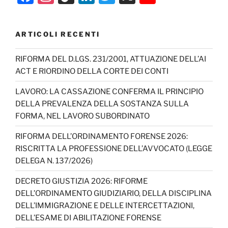
a
st
k
n
w
o
c
a
T
k
itt
u
ARTICOLI RECENTI
e
gr
o
e
er
T
b
a
k
dI
u
RIFORMA DEL D.LGS. 231/2001, ATTUAZIONE DELL’AI
ACT E RIORDINO DELLA CORTE DEI CONTI
o
m
n
b
o
e
LAVORO: LA CASSAZIONE CONFERMA IL PRINCIPIO
DELLA PREVALENZA DELLA SOSTANZA SULLA
k
C
FORMA, NEL LAVORO SUBORDINATO
h
RIFORMA DELL’ORDINAMENTO FORENSE 2026:
a
RISCRITTA LA PROFESSIONE DELL’AVVOCATO (LEGGE
n
DELEGA N. 137/2026)
n
DECRETO GIUSTIZIA 2026: RIFORME
el
DELL’ORDINAMENTO GIUDIZIARIO, DELLA DISCIPLINA
DELL’IMMIGRAZIONE E DELLE INTERCETTAZIONI,
DELL’ESAME DI ABILITAZIONE FORENSE