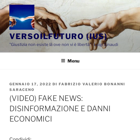
Salta
al
contenuto
VERSOILFUTURO (IUS)
"Giustizia non esiste là ove non vi è libertà"- Luigi Einaudi
Menu
PUBBLICATO
GENNAIO 17, 2022
DI
FABRIZIO VALERIO BONANNI
IL
SARACENO
(VIDEO) FAKE NEWS:
DISINFORMAZIONE E DANNI
ECONOMICI
Condividi: