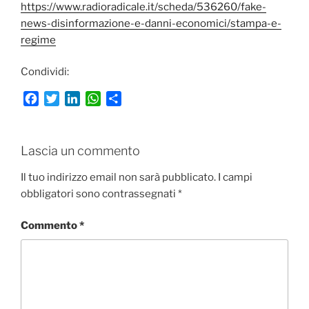
https://www.radioradicale.it/scheda/536260/fake-
news-disinformazione-e-danni-economici/stampa-e-
regime
Condividi:
F
T
L
W
C
a
w
i
h
o
c
i
n
a
n
e
t
k
t
d
Lascia un commento
b
t
e
s
i
o
e
d
A
v
Il tuo indirizzo email non sarà pubblicato.
I campi
o
r
I
p
i
obbligatori sono contrassegnati
*
k
n
p
d
i
Commento
*