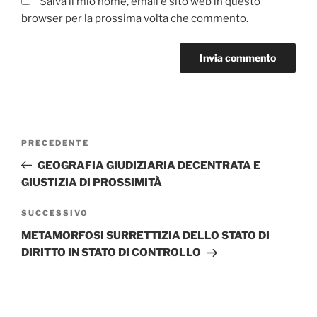
Salva il mio nome, email e sito web in questo
browser per la prossima volta che commento.
Navigazione
Articolo
PRECEDENTE
articoli
precedente:
GEOGRAFIA GIUDIZIARIA DECENTRATA E
GIUSTIZIA DI PROSSIMITÀ
Articolo
SUCCESSIVO
successivo
METAMORFOSI SURRETTIZIA DELLO STATO DI
DIRITTO IN STATO DI CONTROLLO