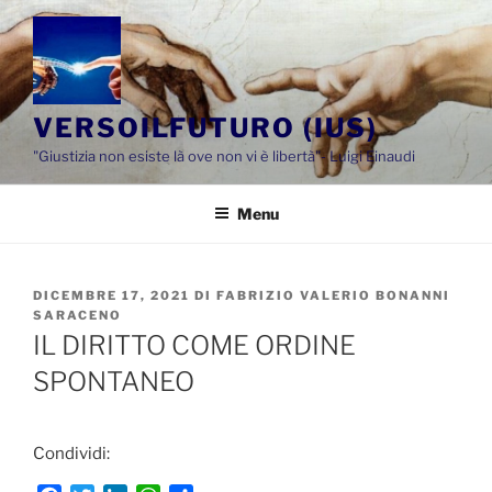
Salta
al
contenuto
VERSOILFUTURO (IUS)
"Giustizia non esiste là ove non vi è libertà"- Luigi Einaudi
Menu
PUBBLICATO
DICEMBRE 17, 2021
DI
FABRIZIO VALERIO BONANNI
IL
SARACENO
IL DIRITTO COME ORDINE
SPONTANEO
Condividi: