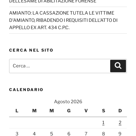
DELL’ESAME DI ABILITAZIONE FORENSE
AMIANTO: LA CASSAZIONE TUTELA LE VITTIME
D’AMIANTO, RIBADENDO I REQUISITI DELL’ATTO DI
APPELLO EX ART. 434 C.P.C.
CERCA NEL SITO
Cerca:
Cerca
CALENDARIO
Agosto 2026
L
M
M
G
V
S
D
1
2
3
4
5
6
7
8
9