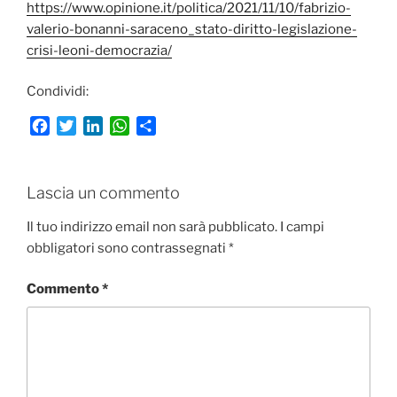
https://www.opinione.it/politica/2021/11/10/fabrizio-
valerio-bonanni-saraceno_stato-diritto-legislazione-
crisi-leoni-democrazia/
Condividi:
F
T
L
W
C
a
w
i
h
o
c
i
n
a
n
e
t
k
t
d
Lascia un commento
b
t
e
s
i
o
e
d
A
v
Il tuo indirizzo email non sarà pubblicato.
I campi
o
r
I
p
i
obbligatori sono contrassegnati
*
k
n
p
d
i
Commento
*