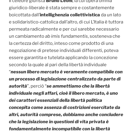
Il celebre giurista
Bruno Leoni
, la cui opera omnia
giuridico-liberale è stata sempre e costantemente
boicottata dall’
intellighenzia collettivistica
da un lato
e solidaristico-cattolica dall’altro, di cui L’Italia è tuttora
permeata radicalmente e per cui sarebbe necessario
un cambiamento
ab imis fundamentis
, sosteneva che
la certezza del diritto, inteso come prodotto di una
negoziazione di pretese individuali differenti, poteva
essere garantita e tutelata applicando la concezione
secondo la quale al pari della libertà individuale
“
nessun libero mercato è veramente compatibile con
un processo di legislazione centralizzato da parte di
autorità
”, perciò “
se ammettiamo che la libertà
individuale negli affari, cioè il libero mercato, è uno
dei caratteri essenziali della libertà politica
concepita come assenza di costrizioni esercitate da
altri, autorità comprese, dobbiamo anche concludere
che la legislazione in questioni di vita privata è
fondamentalmente incompatibile con la libertà