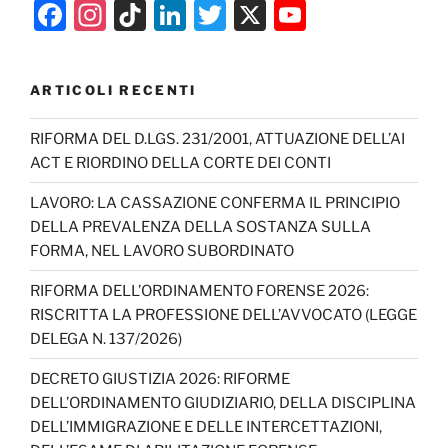
F
In
Ti
Li
T
X
Y
a
st
k
n
w
o
c
a
T
k
itt
u
ARTICOLI RECENTI
e
gr
o
e
er
T
b
a
k
dI
u
RIFORMA DEL D.LGS. 231/2001, ATTUAZIONE DELL’AI
ACT E RIORDINO DELLA CORTE DEI CONTI
o
m
n
b
o
e
LAVORO: LA CASSAZIONE CONFERMA IL PRINCIPIO
DELLA PREVALENZA DELLA SOSTANZA SULLA
k
C
FORMA, NEL LAVORO SUBORDINATO
h
RIFORMA DELL’ORDINAMENTO FORENSE 2026:
a
RISCRITTA LA PROFESSIONE DELL’AVVOCATO (LEGGE
n
DELEGA N. 137/2026)
n
DECRETO GIUSTIZIA 2026: RIFORME
el
DELL’ORDINAMENTO GIUDIZIARIO, DELLA DISCIPLINA
DELL’IMMIGRAZIONE E DELLE INTERCETTAZIONI,