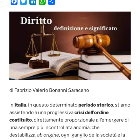
F
T
L
W
C
a
w
i
h
o
c
i
n
a
n
e
t
k
t
d
b
t
e
s
i
o
e
d
A
v
o
r
I
p
i
k
n
p
d
i
di
Fabrizio Valerio Bonanni Saraceno
In
Italia
, in questo determinato
periodo storico
, stiamo
assistendo a una progressiva
crisi dell’ordine
costituito
, direttamente proporzionale all’emergere di
una sempre più incontrollata anomia, che
destabilizza,
ab origine
, ogni ganglio della società e la