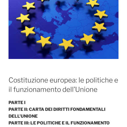
b
t
e
s
i
o
e
d
A
v
o
r
I
p
i
k
n
p
d
i
Costituzione europea: le politiche e
il funzionamento dell’Unione
PARTE I
PARTE II: CARTA DEI DIRITTI FONDAMENTALI
DELL’UNIONE
PARTE III: LE POLITICHE E IL FUNZIONAMENTO