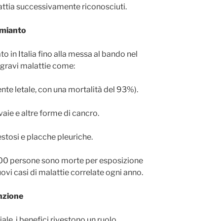
attia successivamente riconosciuti.
amianto
o in Italia fino alla messa al bando nel
 gravi malattie come:
nte letale, con una mortalità del 93%).
vaie e altre forme di cancro.
stosi e placche pleuriche.
.000 persone sono morte per esposizione
ovi casi di malattie correlate ogni anno.
enzione
ale, i benefici rivestono un ruolo