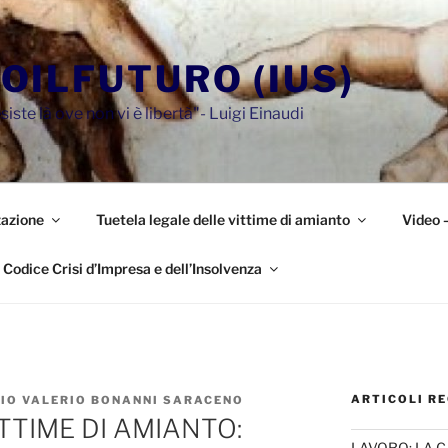
OILFUTURO (IUS)
siste là ove non vi è libertà"- Luigi Einaudi
azione
Tuetela legale delle vittime di amianto
Video 
Codice Crisi d’Impresa e dell’Insolvenza
ARTICOLI RE
ZIO VALERIO BONANNI SARACENO
TTIME DI AMIANTO:
LAVORO: LA 