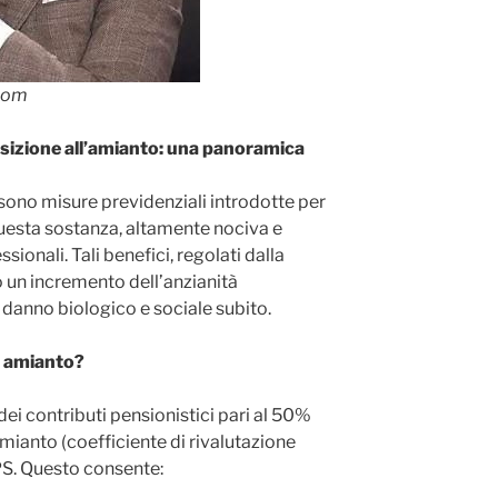
com
osizione all’amianto: una panoramica
 sono misure previdenziali introdotte per
 questa sostanza, altamente nociva e
sionali. Tali benefici, regolati dalla
 un incremento dell’anzianità
 danno biologico e sociale subito.
o amianto?
dei contributi pensionistici pari al 50%
amianto (coefficiente di rivalutazione
NPS. Questo consente: