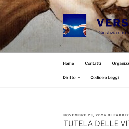
Salta
al
contenuto
VERS
"Giustizia non e
Home
Contatti
Organizz
Diritto
Codice e Leggi
PUBBLICATO
NOVEMBRE 23, 2024
DI
FABRI
IL
TUTELA DELLE VI