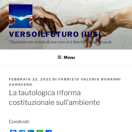
Salta
al
contenuto
VERSOILFUTURO (IUS)
"Giustizia non esiste là ove non vi è libertà"- Luigi Einaudi
Menu
PUBBLICATO
FEBBRAIO 22, 2022
DI
FABRIZIO VALERIO BONANNI
IL
SARACENO
La tautologica riforma
costituzionale sull’ambiente
Condividi: