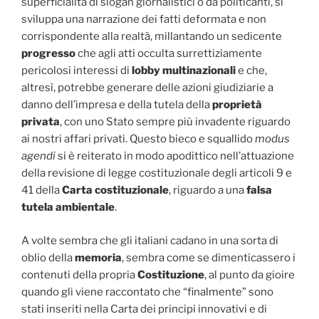
superficialità di slogan giornalistici o da politicanti, si
sviluppa una narrazione dei fatti deformata e non
corrispondente alla realtà, millantando un sedicente
progresso
che agli atti occulta surrettiziamente
pericolosi interessi di
lobby multinazionali
e che,
altresì, potrebbe generare delle azioni giudiziarie a
danno dell’impresa e della tutela della
proprietà
privata
, con uno Stato sempre più invadente riguardo
ai nostri affari privati. Questo bieco e squallido
modus
agendi
si è reiterato in modo apodittico nell’attuazione
della revisione di legge costituzionale degli articoli 9 e
41 della
Carta costituzionale
, riguardo a una
falsa
tutela ambientale
.
A volte sembra che gli italiani cadano in una sorta di
oblio della
memoria
, sembra come se dimenticassero i
contenuti della propria
Costituzione
, al punto da gioire
quando gli viene raccontato che “finalmente” sono
stati inseriti nella Carta dei principi innovativi e di