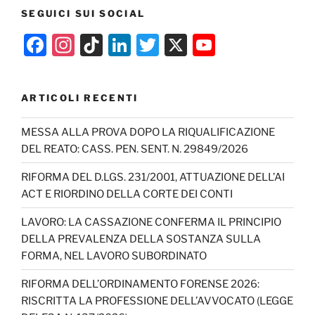
SEGUICI SUI SOCIAL
F
In
Ti
Li
T
X
Y
a
st
k
n
w
o
c
a
T
k
itt
u
ARTICOLI RECENTI
e
gr
o
e
er
T
b
a
k
dI
u
MESSA ALLA PROVA DOPO LA RIQUALIFICAZIONE
DEL REATO: CASS. PEN. SENT. N. 29849/2026
o
m
n
b
o
e
RIFORMA DEL D.LGS. 231/2001, ATTUAZIONE DELL’AI
ACT E RIORDINO DELLA CORTE DEI CONTI
k
C
h
LAVORO: LA CASSAZIONE CONFERMA IL PRINCIPIO
DELLA PREVALENZA DELLA SOSTANZA SULLA
a
FORMA, NEL LAVORO SUBORDINATO
n
RIFORMA DELL’ORDINAMENTO FORENSE 2026:
n
RISCRITTA LA PROFESSIONE DELL’AVVOCATO (LEGGE
el