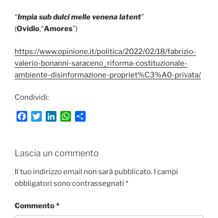
“
Impia sub dulci melle venena latent
”
(
Ovidio
,“
Amores
”)
https://www.opinione.it/politica/2022/02/18/fabrizio-
valerio-bonanni-saraceno_riforma-costituzionale-
ambiente-disinformazione-propriet%C3%A0-privata/
Condividi:
F
T
L
W
C
a
w
i
h
o
c
i
n
a
n
e
t
k
t
d
Lascia un commento
b
t
e
s
i
o
e
d
A
v
Il tuo indirizzo email non sarà pubblicato.
I campi
o
r
I
p
i
obbligatori sono contrassegnati
*
k
n
p
d
i
Commento
*