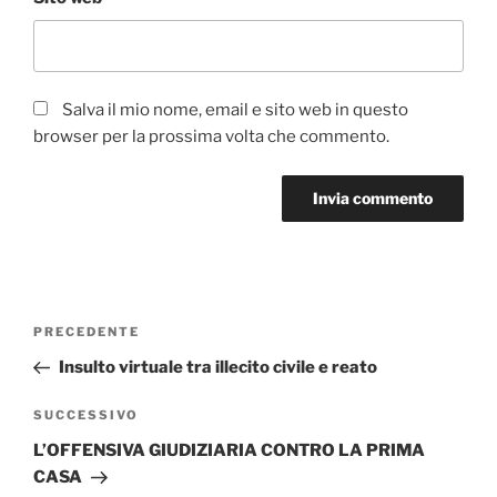
Salva il mio nome, email e sito web in questo
browser per la prossima volta che commento.
Navigazione
Articolo
PRECEDENTE
articoli
precedente:
Insulto virtuale tra illecito civile e reato
Articolo
SUCCESSIVO
successivo
L’OFFENSIVA GIUDIZIARIA CONTRO LA PRIMA
CASA