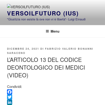
Salta
al
VERSOILFUTURO (IUS)
contenuto
"Giustizia non esiste là ove non vi è libertà"- Luigi Einaudi
Menu
PUBBLICATO
DICEMBRE 24, 2021
DI
FABRIZIO VALERIO BONANNI
IL
SARACENO
L’ARTICOLO 13 DEL CODICE
DEONTOLOGICO DEI MEDICI
(VIDEO)
Condividi:
F
a
T