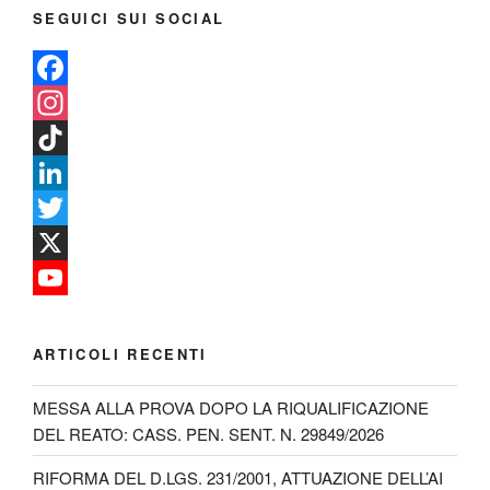
SEGUICI SUI SOCIAL
F
a
I
c
n
T
e
s
i
L
b
t
k
i
T
o
a
T
n
w
X
o
g
o
k
i
Y
k
r
k
e
t
o
ARTICOLI RECENTI
a
d
t
u
MESSA ALLA PROVA DOPO LA RIQUALIFICAZIONE
m
I
e
T
DEL REATO: CASS. PEN. SENT. N. 29849/2026
n
r
u
RIFORMA DEL D.LGS. 231/2001, ATTUAZIONE DELL’AI
b