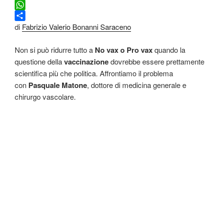
c
w
L
e
i
i
W
b
t
n
h
C
di
Fabrizio Valerio Bonanni Saraceno
o
t
k
a
o
o
e
e
t
n
Non si può ridurre tutto a
No vax o Pro vax
quando la
k
r
d
s
d
questione della
vaccinazione
dovrebbe essere prettamente
I
A
i
scientifica più che politica. Affrontiamo il problema
n
p
v
con
Pasquale Matone
, dottore di medicina generale e
p
i
chirurgo vascolare.
d
i