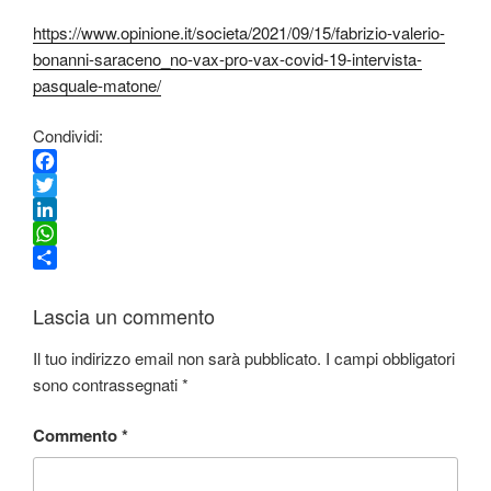
https://www.opinione.it/societa/2021/09/15/fabrizio-valerio-
bonanni-saraceno_no-vax-pro-vax-covid-19-intervista-
pasquale-matone/
Condividi:
F
a
T
c
w
L
e
i
i
W
b
t
n
h
C
o
t
k
a
o
Lascia un commento
o
e
e
t
n
k
r
d
s
d
Il tuo indirizzo email non sarà pubblicato.
I campi obbligatori
I
A
i
sono contrassegnati
*
n
p
v
p
i
Commento
*
d
i