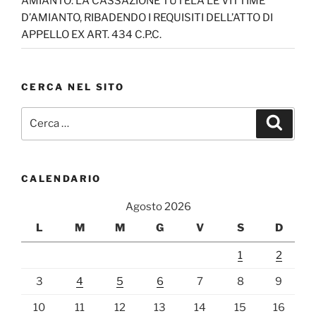
AMIANTO: LA CASSAZIONE TUTELA LE VITTIME
D’AMIANTO, RIBADENDO I REQUISITI DELL’ATTO DI
APPELLO EX ART. 434 C.P.C.
CERCA NEL SITO
Cerca:
Cerca
CALENDARIO
Agosto 2026
L
M
M
G
V
S
D
1
2
3
4
5
6
7
8
9
10
11
12
13
14
15
16