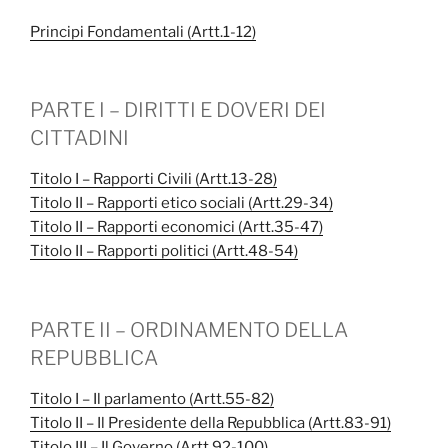
b
t
e
s
i
o
e
d
A
v
Principi Fondamentali (Artt.1-12)
o
r
I
p
i
k
n
p
d
i
PARTE I – DIRITTI E DOVERI DEI
CITTADINI
Titolo I – Rapporti Civili (Artt.13-28)
Titolo II – Rapporti etico sociali (Artt.29-34)
Titolo II – Rapporti economici (Artt.35-47)
Titolo II – Rapporti politici (Artt.48-54)
PARTE II – ORDINAMENTO DELLA
REPUBBLICA
Titolo I – Il parlamento (Artt.55-82)
Titolo II – Il Presidente della Repubblica (Artt.83-91)
Titolo III – Il Governo (Artt.92-100)