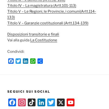
Titolo IV – La magistratura (Artt.101-113)
Titolo V – Le Regioni, le Provincie, i comuni(Artt.114-
133)
Titolo V – Garanzie costituzionali (Artt.134-139)
Disposizioni transitorie e finali
Vai alla guida
La Costituzione
Condividi:
F
T
L
W
C
a
w
i
h
o
c
i
n
a
n
e
t
k
t
d
b
t
e
s
i
o
e
d
A
v
SEGUICI SUI SOCIAL
o
r
I
p
i
k
n
p
d
F
In
Ti
Li
T
X
Y
i