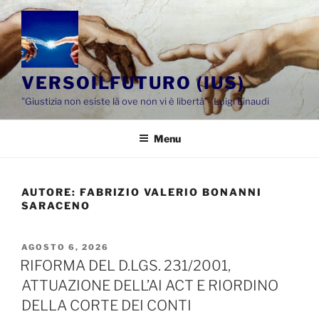
Salta
al
contenuto
VERSOILFUTURO (IUS)
"Giustizia non esiste là ove non vi è libertà"- Luigi Einaudi
Menu
AUTORE:
FABRIZIO VALERIO BONANNI
SARACENO
PUBBLICATO
AGOSTO 6, 2026
IL
RIFORMA DEL D.LGS. 231/2001,
ATTUAZIONE DELL’AI ACT E RIORDINO
DELLA CORTE DEI CONTI