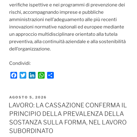
verifiche ispettive e nei programmi di prevenzione dei
rischi, accompagnando imprese e pubbliche
amministrazioni nell’adeguamento alle più recenti
innovazioni normative nazionali ed europee mediante
un approccio multidisciplinare orientato alla tutela
preventiva, alla continuità aziendale e alla sostenibilità
dell’organizzazione.
Condividi:
F
T
L
W
C
a
w
i
h
o
c
i
n
a
n
e
t
k
t
d
PUBBLICATO
AGOSTO 5, 2026
b
t
e
s
i
IL
LAVORO: LA CASSAZIONE CONFERMA IL
o
e
d
A
v
PRINCIPIO DELLA PREVALENZA DELLA
o
r
I
p
i
SOSTANZA SULLA FORMA, NEL LAVORO
k
n
p
d
i
SUBORDINATO