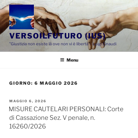
Salta
al
contenuto
VERSOILFUTURO (IUS)
"Giustizia non esiste là ove non vi è libertà"- Luigi Einaudi
Menu
GIORNO:
6 MAGGIO 2026
PUBBLICATO
MAGGIO 6, 2026
IL
MISURE CAUTELARI PERSONALI: Corte
di Cassazione Sez. V penale, n.
16260/2026