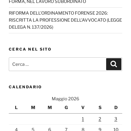
el
FORMA, NEL LAVORO SUBORDINATO
RIFORMA DELL’ORDINAMENTO FORENSE 2026:
RISCRITTA LA PROFESSIONE DELL’AVVOCATO (LEGGE
DELEGA N. 137/2026)
CERCA NEL SITO
Cerca:
Cerca
CALENDARIO
Maggio 2026
L
M
M
G
V
S
D
1
2
3
4
5
6
7
8
9
10