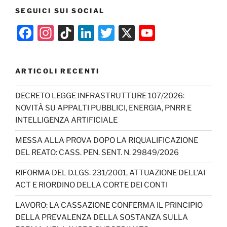
SEGUICI SUI SOCIAL
F
In
Ti
Li
T
X
Y
a
st
k
n
w
o
c
a
T
k
itt
u
ARTICOLI RECENTI
e
gr
o
e
er
T
b
a
k
dI
u
DECRETO LEGGE INFRASTRUTTURE 107/2026:
NOVITÀ SU APPALTI PUBBLICI, ENERGIA, PNRR E
o
m
n
b
INTELLIGENZA ARTIFICIALE
o
e
MESSA ALLA PROVA DOPO LA RIQUALIFICAZIONE
k
C
DEL REATO: CASS. PEN. SENT. N. 29849/2026
h
RIFORMA DEL D.LGS. 231/2001, ATTUAZIONE DELL’AI
a
ACT E RIORDINO DELLA CORTE DEI CONTI
n
LAVORO: LA CASSAZIONE CONFERMA IL PRINCIPIO
n
DELLA PREVALENZA DELLA SOSTANZA SULLA