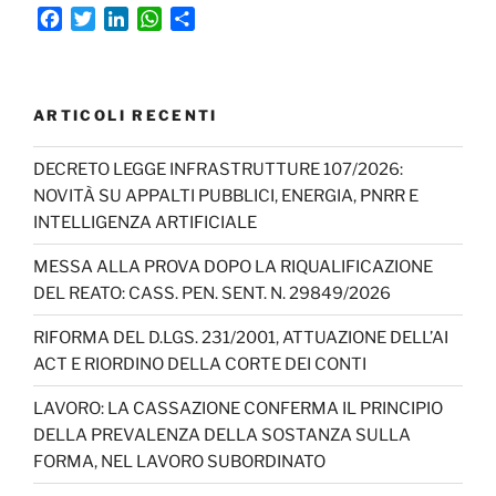
F
T
L
W
C
a
w
i
h
o
c
i
n
a
n
e
t
k
t
d
b
t
e
s
i
ARTICOLI RECENTI
o
e
d
A
v
o
r
I
p
i
DECRETO LEGGE INFRASTRUTTURE 107/2026:
k
n
p
d
NOVITÀ SU APPALTI PUBBLICI, ENERGIA, PNRR E
i
INTELLIGENZA ARTIFICIALE
MESSA ALLA PROVA DOPO LA RIQUALIFICAZIONE
DEL REATO: CASS. PEN. SENT. N. 29849/2026
RIFORMA DEL D.LGS. 231/2001, ATTUAZIONE DELL’AI
ACT E RIORDINO DELLA CORTE DEI CONTI
LAVORO: LA CASSAZIONE CONFERMA IL PRINCIPIO
DELLA PREVALENZA DELLA SOSTANZA SULLA
FORMA, NEL LAVORO SUBORDINATO