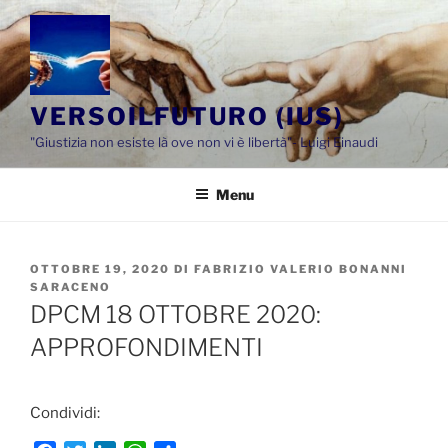
Salta
al
contenuto
VERSOILFUTURO (IUS)
"Giustizia non esiste là ove non vi è libertà"- Luigi Einaudi
Menu
PUBBLICATO
OTTOBRE 19, 2020
DI
FABRIZIO VALERIO BONANNI
IL
SARACENO
DPCM 18 OTTOBRE 2020:
APPROFONDIMENTI
Condividi: