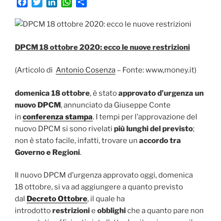
F
T
L
W
C
a
w
i
h
o
c
i
n
a
n
e
t
k
t
d
b
t
e
s
i
DPCM 18 ottobre 2020: ecco le nuove restrizioni
o
e
d
A
v
o
r
I
p
i
(Articolo di
Antonio Cosenza
– Fonte: www,money.it)
k
n
p
d
i
domenica 18 ottobre
, è stato
approvato d’urgenza un
nuovo DPCM
, annunciato da Giuseppe Conte
in
conferenza stampa
. I tempi per l’approvazione del
nuovo DPCM si sono rivelati
più lunghi del previsto
;
non è stato facile, infatti, trovare un
accordo tra
Governo e Regioni
.
Il nuovo DPCM d’urgenza approvato oggi, domenica
18 ottobre, si va ad aggiungere a quanto previsto
dal
Decreto Ottobre
, il quale ha
introdotto
restrizioni
e
obblighi
che a quanto pare non