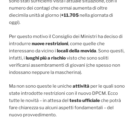
sono stati sufficienti vista l’attuale situazione, con il
numero dei contagi che ormai aumenta di oltre
diecimila unità al giorno (
+11.705
nella giornata di
oggi).
Per questo motivo il Consiglio dei Ministri ha deciso di
introdurre
nuove restrizioni
, come quelle che
interessano da vicino i
locali della movida
. Sono questi,
infatti, i
luoghi più a rischio
visto che sono soliti
verificarsi assembramenti di giovani (che spesso non
indossano neppure la mascherina).
Ma non sono queste le uniche
attività
per le quali sono
state introdotte restrizioni con il nuovo DPCM. Ecco
tutte le novità – in attesa del
testo ufficiale
che potrà
fare chiarezza su alcuni aspetti fondamentali – del
nuovo provvedimento.