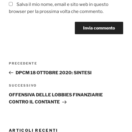
Salva il mio nome, email e sito web in questo
browser per la prossima volta che commento.
Navigazione
Articolo
PRECEDENTE
articoli
precedente:
DPCM 18 OTTOBRE 2020: SINTESI
Articolo
SUCCESSIVO
successivo
OFFENSIVA DELLE LOBBIES FINANZIARIE
CONTRO IL CONTANTE
ARTICOLI RECENTI