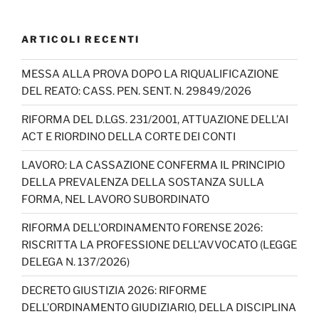
a
st
k
n
w
o
c
a
T
k
itt
u
ARTICOLI RECENTI
e
gr
o
e
er
T
b
a
k
dI
u
MESSA ALLA PROVA DOPO LA RIQUALIFICAZIONE
DEL REATO: CASS. PEN. SENT. N. 29849/2026
o
m
n
b
o
e
RIFORMA DEL D.LGS. 231/2001, ATTUAZIONE DELL’AI
ACT E RIORDINO DELLA CORTE DEI CONTI
k
C
h
LAVORO: LA CASSAZIONE CONFERMA IL PRINCIPIO
DELLA PREVALENZA DELLA SOSTANZA SULLA
a
FORMA, NEL LAVORO SUBORDINATO
n
RIFORMA DELL’ORDINAMENTO FORENSE 2026:
n
RISCRITTA LA PROFESSIONE DELL’AVVOCATO (LEGGE
el
DELEGA N. 137/2026)
DECRETO GIUSTIZIA 2026: RIFORME
DELL’ORDINAMENTO GIUDIZIARIO, DELLA DISCIPLINA