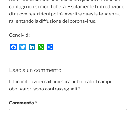
contagi non si modificherà. E solamente l’introduzione
di nuove restrizioni potrà invertire questa tendenza,
rallentando la diffusione del coronavirus.
Condividi:
F
T
L
W
C
a
w
i
h
o
c
i
n
a
n
e
t
k
t
d
Lascia un commento
b
t
e
s
i
o
e
d
A
v
Il tuo indirizzo email non sarà pubblicato.
I campi
o
r
I
p
i
obbligatori sono contrassegnati
*
k
n
p
d
i
Commento
*