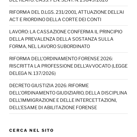
o
m
n
b
o
e
RIFORMA DEL D.LGS. 231/2001, ATTUAZIONE DELL’AI
ACT E RIORDINO DELLA CORTE DEI CONTI
k
C
h
LAVORO: LA CASSAZIONE CONFERMA IL PRINCIPIO
DELLA PREVALENZA DELLA SOSTANZA SULLA
a
FORMA, NEL LAVORO SUBORDINATO
n
RIFORMA DELL’ORDINAMENTO FORENSE 2026:
n
RISCRITTA LA PROFESSIONE DELL’AVVOCATO (LEGGE
el
DELEGA N. 137/2026)
DECRETO GIUSTIZIA 2026: RIFORME
DELL’ORDINAMENTO GIUDIZIARIO, DELLA DISCIPLINA
DELL’IMMIGRAZIONE E DELLE INTERCETTAZIONI,
DELL’ESAME DI ABILITAZIONE FORENSE
CERCA NEL SITO