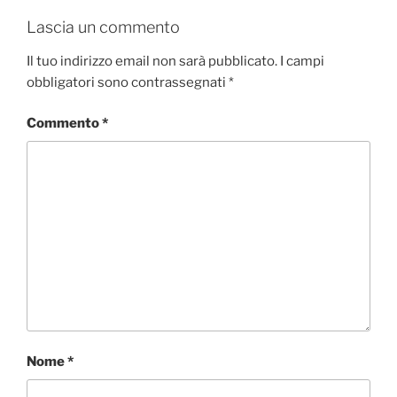
e
t
k
t
d
Lascia un commento
b
t
e
s
i
o
e
d
A
v
Il tuo indirizzo email non sarà pubblicato.
I campi
o
r
I
p
i
obbligatori sono contrassegnati
*
k
n
p
d
i
Commento
*
Nome
*