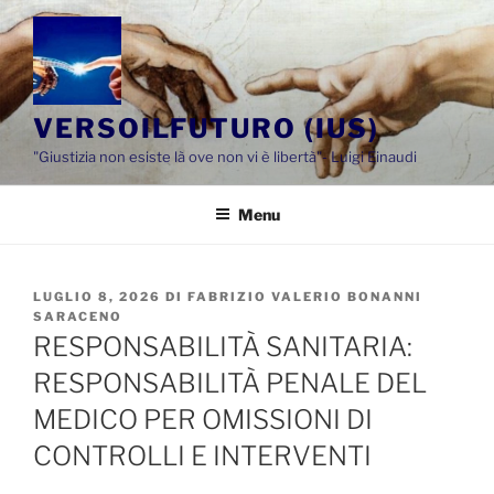
Salta
al
contenuto
VERSOILFUTURO (IUS)
"Giustizia non esiste là ove non vi è libertà"- Luigi Einaudi
Menu
PUBBLICATO
LUGLIO 8, 2026
DI
FABRIZIO VALERIO BONANNI
IL
SARACENO
RESPONSABILITÀ SANITARIA:
RESPONSABILITÀ PENALE DEL
MEDICO PER OMISSIONI DI
CONTROLLI E INTERVENTI