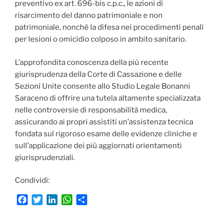
preventivo ex art. 696-bis c.p.c., le azioni di
risarcimento del danno patrimoniale e non
patrimoniale, nonché la difesa nei procedimenti penali
per lesioni o omicidio colposo in ambito sanitario.
L’approfondita conoscenza della più recente
giurisprudenza della Corte di Cassazione e delle
Sezioni Unite consente allo Studio Legale Bonanni
Saraceno di offrire una tutela altamente specializzata
nelle controversie di responsabilità medica,
assicurando ai propri assistiti un’assistenza tecnica
fondata sul rigoroso esame delle evidenze cliniche e
sull’applicazione dei più aggiornati orientamenti
giurisprudenziali.
Condividi:
F
T
L
W
C
a
w
i
h
o
c
i
n
a
n