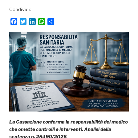
Condividi:
F
T
L
W
C
a
w
i
h
o
c
i
n
a
n
e
t
k
t
d
b
t
e
s
i
o
e
d
A
v
o
r
I
p
i
k
n
p
d
i
La Cassazione conferma la responsabilità del medico
che omette controlli e interventi. Analisi della
sentenza n. 25490/2026