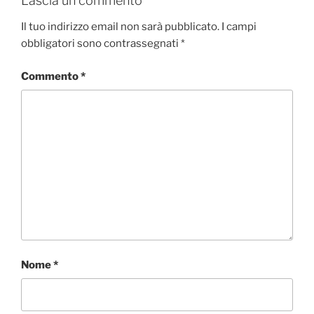
Lascia un commento
b
t
e
s
i
o
e
d
A
v
Il tuo indirizzo email non sarà pubblicato.
I campi
o
r
I
p
i
obbligatori sono contrassegnati
*
k
n
p
d
i
Commento
*
Nome
*