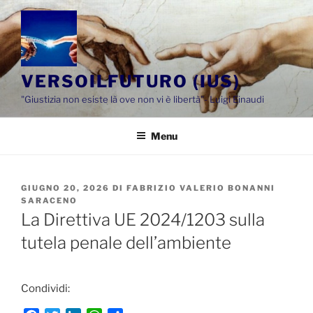
Salta
al
contenuto
VERSOILFUTURO (IUS)
"Giustizia non esiste là ove non vi è libertà"- Luigi Einaudi
Menu
PUBBLICATO
GIUGNO 20, 2026
DI
FABRIZIO VALERIO BONANNI
IL
SARACENO
La Direttiva UE 2024/1203 sulla
tutela penale dell’ambiente
Condividi: