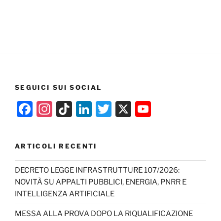
SEGUICI SUI SOCIAL
F
In
Ti
Li
T
X
Y
a
st
k
n
w
o
c
a
T
k
itt
u
ARTICOLI RECENTI
e
gr
o
e
er
T
b
a
k
dI
u
DECRETO LEGGE INFRASTRUTTURE 107/2026:
NOVITÀ SU APPALTI PUBBLICI, ENERGIA, PNRR E
o
m
n
b
INTELLIGENZA ARTIFICIALE
o
e
MESSA ALLA PROVA DOPO LA RIQUALIFICAZIONE
k
C