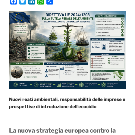
F
T
L
W
C
a
w
i
h
o
c
i
n
a
n
e
t
k
t
d
b
t
e
s
i
o
e
d
A
v
o
r
I
p
i
k
n
p
d
i
Nuovi reati ambientali, responsabilità delle imprese e
prospettive di introduzione dell’ecocidio
La nuova strategia europea contro la