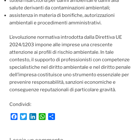
tutela risarcitoria per danni ambientali e danni alla
salute derivanti da contaminazioni ambientali;
assistenza in materia di bonifiche, autorizzazioni
ambientali e procedimenti amministrativi.
L’evoluzione normativa introdotta dalla Direttiva UE
2024/1203 impone alle imprese una crescente
attenzione ai profili di rischio ambientale. In tale
contesto, il supporto di professionisti con competenze
specialistiche nel diritto ambientale e nel diritto penale
dell’impresa costituisce uno strumento essenziale per
prevenire responsabilità, sanzioni economiche e
conseguenze reputazionali di particolare gravità.
Condividi:
F
T
L
W
C
a
w
i
h
o
c
i
n
a
n
e
t
k
t
d