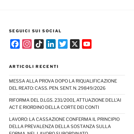
SEGUICI SUI SOCIAL
F
In
Ti
Li
T
X
Y
a
st
k
n
w
o
c
a
T
k
itt
u
ARTICOLI RECENTI
e
gr
o
e
er
T
b
a
k
dI
u
MESSA ALLA PROVA DOPO LA RIQUALIFICAZIONE
DEL REATO: CASS. PEN. SENT. N. 29849/2026
o
m
n
b
o
e
RIFORMA DEL D.LGS. 231/2001, ATTUAZIONE DELL’AI
ACT E RIORDINO DELLA CORTE DEI CONTI
k
C
h
LAVORO: LA CASSAZIONE CONFERMA IL PRINCIPIO
DELLA PREVALENZA DELLA SOSTANZA SULLA
a
FORMA, NEL LAVORO SUBORDINATO