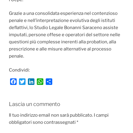
Grazie a una consolidata esperienza nel contenzioso
penale e nell’interpretazione evolutiva degli istituti
deflattivi, lo Studio Legale Bonanni Saraceno assiste
imputati, persone offese e operatori del settore nelle
questioni più complesse inerenti alla probation, alla
prescrizione e alle misure alternative al processo
penale.
Condividi:
F
T
L
W
C
a
w
i
h
o
c
i
n
a
n
e
t
k
t
d
Lascia un commento
b
t
e
s
i
o
e
d
A
v
Il tuo indirizzo email non sarà pubblicato.
I campi
o
r
I
p
i
obbligatori sono contrassegnati
*
k
n
p
d