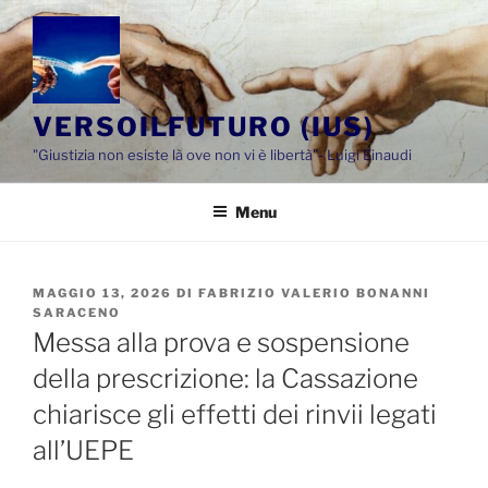
Salta
al
contenuto
VERSOILFUTURO (IUS)
"Giustizia non esiste là ove non vi è libertà"- Luigi Einaudi
Menu
PUBBLICATO
MAGGIO 13, 2026
DI
FABRIZIO VALERIO BONANNI
IL
SARACENO
Messa alla prova e sospensione
della prescrizione: la Cassazione
chiarisce gli effetti dei rinvii legati
all’UEPE