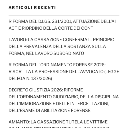
e
t
k
t
d
b
t
e
s
i
ARTICOLI RECENTI
o
e
d
A
v
o
r
I
p
i
RIFORMA DEL D.LGS. 231/2001, ATTUAZIONE DELL’AI
k
n
p
d
ACT E RIORDINO DELLA CORTE DEI CONTI
i
LAVORO: LA CASSAZIONE CONFERMA IL PRINCIPIO
DELLA PREVALENZA DELLA SOSTANZA SULLA
FORMA, NEL LAVORO SUBORDINATO
RIFORMA DELL’ORDINAMENTO FORENSE 2026:
RISCRITTA LA PROFESSIONE DELL’AVVOCATO (LEGGE
DELEGA N. 137/2026)
DECRETO GIUSTIZIA 2026: RIFORME
DELL’ORDINAMENTO GIUDIZIARIO, DELLA DISCIPLINA
DELL’IMMIGRAZIONE E DELLE INTERCETTAZIONI,
DELL’ESAME DI ABILITAZIONE FORENSE
AMIANTO: LA CASSAZIONE TUTELA LE VITTIME