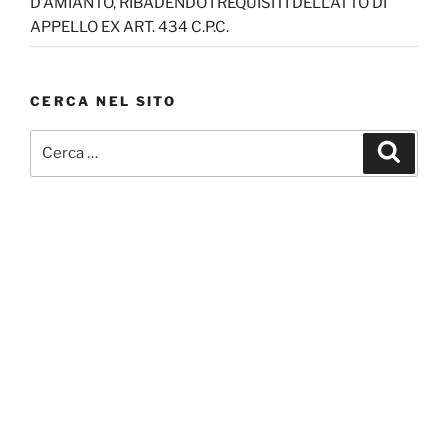
D’AMIANTO, RIBADENDO I REQUISITI DELL’ATTO DI
APPELLO EX ART. 434 C.P.C.
CERCA NEL SITO
Cerca:
Cerca