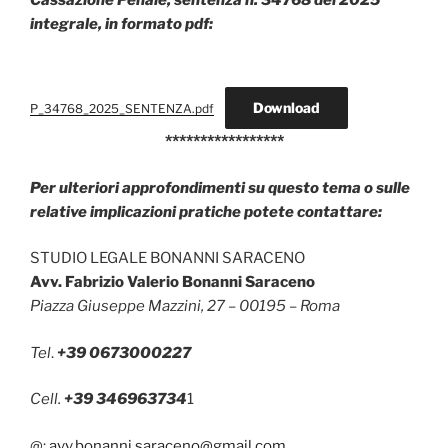
Cassazione Penale, sentenza n. 34768 del 2025
integrale, in formato pdf:
Download
P_34768_2025_SENTENZA.pdf
*****************
Per ulteriori approfondimenti su questo tema o sulle
relative implicazioni pratiche potete contattare:
STUDIO LEGALE BONANNI SARACENO
Avv. Fabrizio Valerio Bonanni Saraceno
Piazza Giuseppe Mazzini, 27 – 00195 – Roma
Tel
.
+39 0673000227
Cell.
+39 346963734
1
@:
avv.bonanni.saraceno@gmail.com