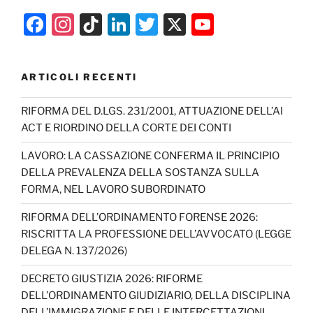
F
In
Ti
Li
T
X
Y
a
st
k
n
w
o
c
a
T
k
itt
u
ARTICOLI RECENTI
e
gr
o
e
er
T
b
a
k
dI
u
RIFORMA DEL D.LGS. 231/2001, ATTUAZIONE DELL’AI
ACT E RIORDINO DELLA CORTE DEI CONTI
o
m
n
b
o
e
LAVORO: LA CASSAZIONE CONFERMA IL PRINCIPIO
DELLA PREVALENZA DELLA SOSTANZA SULLA
k
C
FORMA, NEL LAVORO SUBORDINATO
h
RIFORMA DELL’ORDINAMENTO FORENSE 2026:
a
RISCRITTA LA PROFESSIONE DELL’AVVOCATO (LEGGE
n
DELEGA N. 137/2026)
n
DECRETO GIUSTIZIA 2026: RIFORME
el
DELL’ORDINAMENTO GIUDIZIARIO, DELLA DISCIPLINA
DELL’IMMIGRAZIONE E DELLE INTERCETTAZIONI,