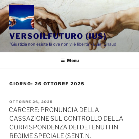
Salta
al
contenuto
VERSOILFUTURO (IUS)
"Giustizia non esiste là ove non vi è libertà"- Luigi Einaudi
Menu
GIORNO:
26 OTTOBRE 2025
PUBBLICATO
OTTOBRE 26, 2025
IL
CARCERE: PRONUNCIA DELLA
CASSAZIONE SUL CONTROLLO DELLA
CORRISPONDENZA DEI DETENUTI IN
REGIME SPECIALE (SENT. N.