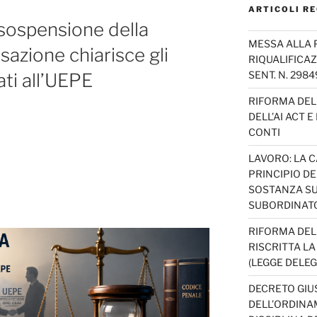
ARTICOLI RE
 sospensione della
MESSA ALLA 
sazione chiarisce gli
RIQUALIFICAZ
SENT. N. 298
gati all’UEPE
RIFORMA DEL 
DELL’AI ACT 
CONTI
LAVORO: LA 
PRINCIPIO D
SOSTANZA SU
SUBORDINAT
RIFORMA DEL
RISCRITTA L
(LEGGE DELEG
DECRETO GIUS
DELL’ORDINAM