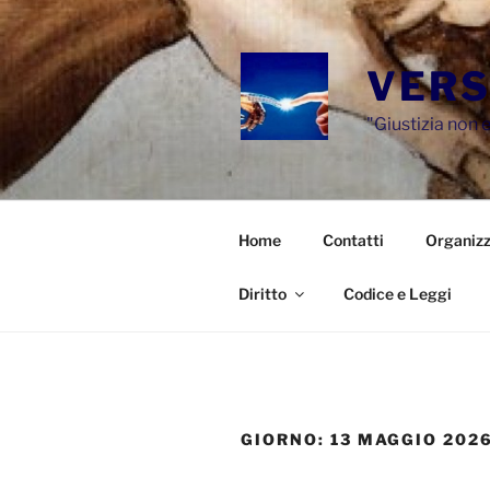
Salta
al
contenuto
VERS
"Giustizia non e
Home
Contatti
Organizz
Diritto
Codice e Leggi
GIORNO:
13 MAGGIO 202