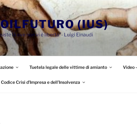
OILFUTURO (IUS)
siste là ove non vi è libertà"- Luigi Einaudi
azione
Tuetela legale delle vittime di amianto
Video 
Codice Crisi d’Impresa e dell’Insolvenza
6