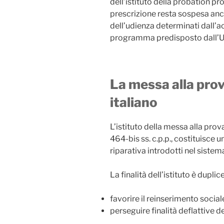
dell’istituto della probation pr
prescrizione resta sospesa anch
dell’udienza determinati dall’a
programma predisposto dall’Uf
La messa alla pro
italiano
L’istituto della messa alla prova
464-bis ss. c.p.p., costituisce u
riparativa introdotti nel sistem
La finalità dell’istituto è duplice
favorire il reinserimento social
perseguire finalità deflattive 