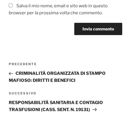
Salva il mio nome, email e sito web in questo
browser per la prossima volta che commento.
Navigazione
Articolo
PRECEDENTE
articoli
precedente:
CRIMINALITÀ ORGANIZZATA DI STAMPO
MAFIOSO: DIRITTI E BENEFICI
Articolo
SUCCESSIVO
successivo
RESPONSABILITÀ SANITARIA E CONTAGIO
TRASFUSIONI (CASS. SENT. N. 19131)