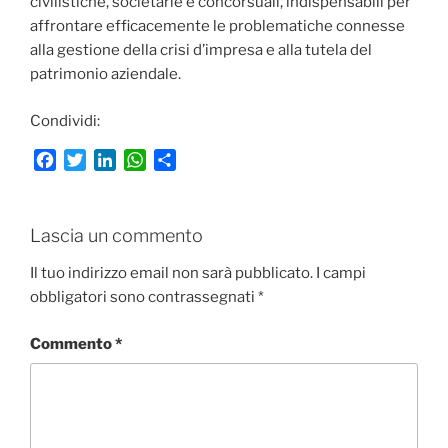
civilistiche, societarie e concorsuali, indispensabili per
affrontare efficacemente le problematiche connesse
alla gestione della crisi d’impresa e alla tutela del
patrimonio aziendale.
Condividi:
F
T
L
W
C
a
w
i
h
o
c
i
n
a
n
e
t
k
t
d
Lascia un commento
b
t
e
s
i
o
e
d
A
v
Il tuo indirizzo email non sarà pubblicato.
I campi
o
r
I
p
i
obbligatori sono contrassegnati
*
k
n
p
d
i
Commento
*