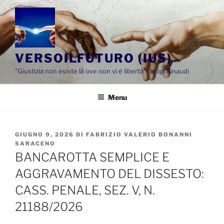
Salta
al
contenuto
VERSOILFUTURO (IUS)
"Giustizia non esiste là ove non vi è libertà"- Luigi Einaudi
Menu
PUBBLICATO
GIUGNO 9, 2026
DI
FABRIZIO VALERIO BONANNI
IL
SARACENO
BANCAROTTA SEMPLICE E
AGGRAVAMENTO DEL DISSESTO:
CASS. PENALE, SEZ. V, N.
21188/2026