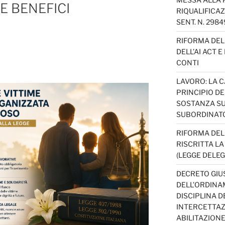
 E BENEFICI
RIQUALIFICAZ
SENT. N. 298
RIFORMA DEL 
DELL’AI ACT 
CONTI
LAVORO: LA 
PRINCIPIO D
SOSTANZA SU
SUBORDINAT
RIFORMA DEL
RISCRITTA L
(LEGGE DELEG
DECRETO GIUS
DELL’ORDINAM
DISCIPLINA D
INTERCETTAZI
ABILITAZION