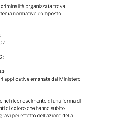
a criminalità organizzata trova
sistema normativo composto
;
07;
2;
44;
ri applicative emanate dal Ministero
ste nel riconoscimento di una forma di
nti di coloro che hanno subito
avi per effetto dell’azione della