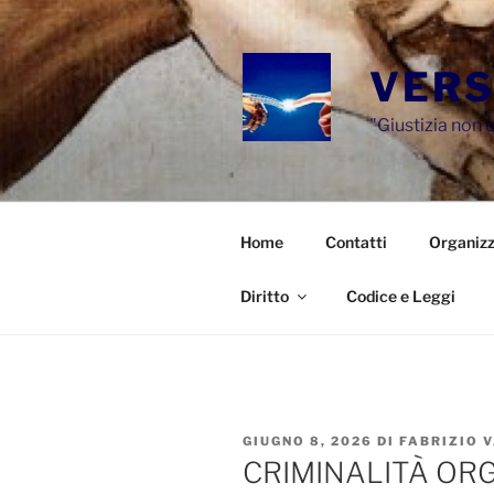
Salta
al
contenuto
VERS
"Giustizia non e
Home
Contatti
Organizz
Diritto
Codice e Leggi
PUBBLICATO
GIUGNO 8, 2026
DI
FABRIZIO 
IL
CRIMINALITÀ OR