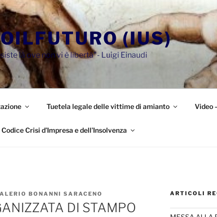
OILFUTURO (IUS)
siste là ove non vi è libertà"- Luigi Einaudi
azione
Tuetela legale delle vittime di amianto
Video 
Codice Crisi d’Impresa e dell’Insolvenza
ARTICOLI RE
VALERIO BONANNI SARACENO
GANIZZATA DI STAMPO
MESSA ALLA 