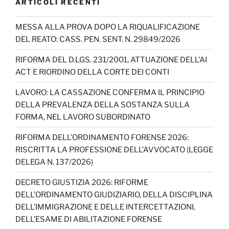
ARTICOLI RECENTI
e
gr
o
e
er
T
b
a
k
dI
u
MESSA ALLA PROVA DOPO LA RIQUALIFICAZIONE
DEL REATO: CASS. PEN. SENT. N. 29849/2026
o
m
n
b
o
e
RIFORMA DEL D.LGS. 231/2001, ATTUAZIONE DELL’AI
ACT E RIORDINO DELLA CORTE DEI CONTI
k
C
h
LAVORO: LA CASSAZIONE CONFERMA IL PRINCIPIO
DELLA PREVALENZA DELLA SOSTANZA SULLA
a
FORMA, NEL LAVORO SUBORDINATO
n
RIFORMA DELL’ORDINAMENTO FORENSE 2026:
n
RISCRITTA LA PROFESSIONE DELL’AVVOCATO (LEGGE
el
DELEGA N. 137/2026)
DECRETO GIUSTIZIA 2026: RIFORME
DELL’ORDINAMENTO GIUDIZIARIO, DELLA DISCIPLINA
DELL’IMMIGRAZIONE E DELLE INTERCETTAZIONI,
DELL’ESAME DI ABILITAZIONE FORENSE