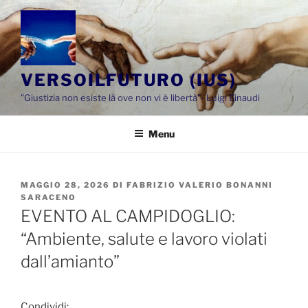
Salta
al
contenuto
VERSOILFUTURO (IUS)
"Giustizia non esiste là ove non vi è libertà"- Luigi Einaudi
Menu
PUBBLICATO
MAGGIO 28, 2026
DI
FABRIZIO VALERIO BONANNI
IL
SARACENO
EVENTO AL CAMPIDOGLIO:
“Ambiente, salute e lavoro violati
dall’amianto”
Condividi: