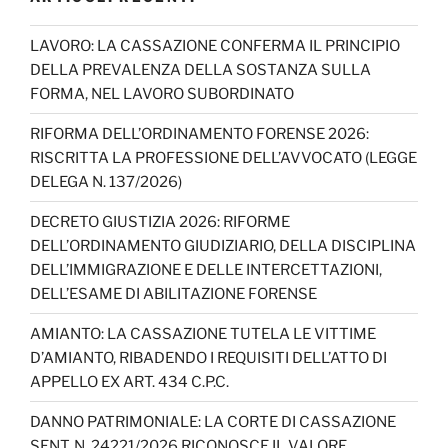
e
gr
o
e
er
T
b
a
k
dI
u
LAVORO: LA CASSAZIONE CONFERMA IL PRINCIPIO
DELLA PREVALENZA DELLA SOSTANZA SULLA
o
m
n
b
FORMA, NEL LAVORO SUBORDINATO
o
e
RIFORMA DELL’ORDINAMENTO FORENSE 2026:
k
C
RISCRITTA LA PROFESSIONE DELL’AVVOCATO (LEGGE
h
DELEGA N. 137/2026)
a
DECRETO GIUSTIZIA 2026: RIFORME
n
DELL’ORDINAMENTO GIUDIZIARIO, DELLA DISCIPLINA
n
DELL’IMMIGRAZIONE E DELLE INTERCETTAZIONI,
DELL’ESAME DI ABILITAZIONE FORENSE
el
AMIANTO: LA CASSAZIONE TUTELA LE VITTIME
D’AMIANTO, RIBADENDO I REQUISITI DELL’ATTO DI
APPELLO EX ART. 434 C.P.C.
DANNO PATRIMONIALE: LA CORTE DI CASSAZIONE
SENT. N. 24221/2026 RICONOSCE IL VALORE