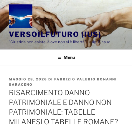
Salta
al
contenuto
VERSOILFUTURO (IUS)
"Giustizia non esiste là ove non vi è libertà"- Luigi Einaudi
Menu
PUBBLICATO
MAGGIO 28, 2026
DI
FABRIZIO VALERIO BONANNI
IL
SARACENO
RISARCIMENTO DANNO
PATRIMONIALE E DANNO NON
PATRIMONIALE: TABELLE
MILANESI O TABELLE ROMANE?