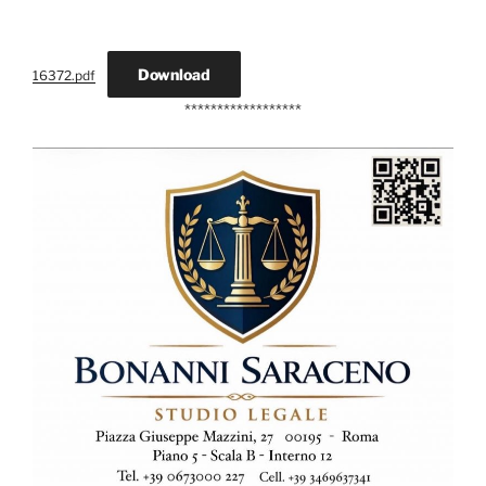
Download
16372.pdf
******************