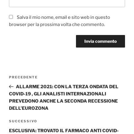
Salva il mio nome, email e sito web in questo
browser per la prossima volta che commento.
Navigazione
Articolo
PRECEDENTE
articoli
precedente:
ALLARME 2021: CON LA TERZA ONDATA DEL
COVID-19 , GLI ANALISTI INTERNAZIONALI
PREVEDONO ANCHE LA SECONDA RECESSIONE
DELL’EUROZONA
Articolo
SUCCESSIVO
successivo
ESCLUSIVA: TROVATO IL FARMACO ANTI COVID-