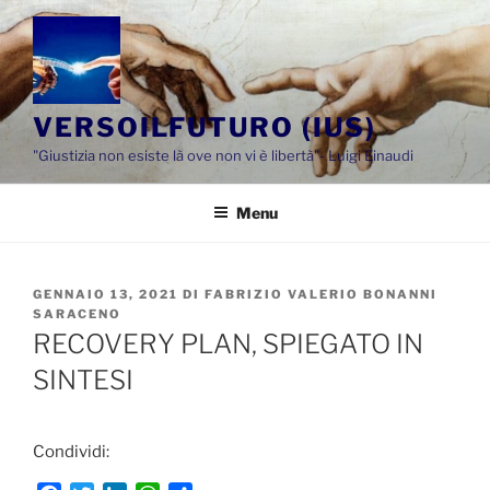
Salta
al
contenuto
VERSOILFUTURO (IUS)
"Giustizia non esiste là ove non vi è libertà"- Luigi Einaudi
Menu
PUBBLICATO
GENNAIO 13, 2021
DI
FABRIZIO VALERIO BONANNI
IL
SARACENO
RECOVERY PLAN, SPIEGATO IN
SINTESI
Condividi: