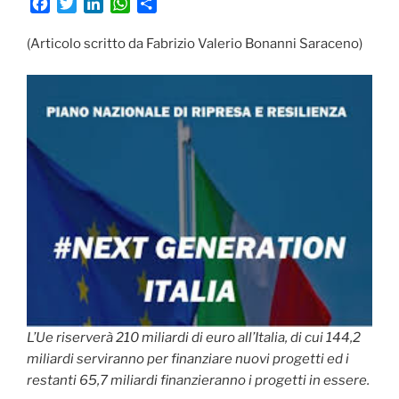
F
T
L
W
C
a
w
i
h
o
c
i
n
a
n
(Articolo scritto da Fabrizio Valerio Bonanni Saraceno)
e
t
k
t
d
b
t
e
s
i
o
e
d
A
v
o
r
I
p
i
k
n
p
d
i
L’Ue riserverà 210 miliardi di euro all’Italia, di cui 144,2
miliardi serviranno per finanziare nuovi progetti ed i
restanti 65,7 miliardi finanzieranno i progetti in essere.