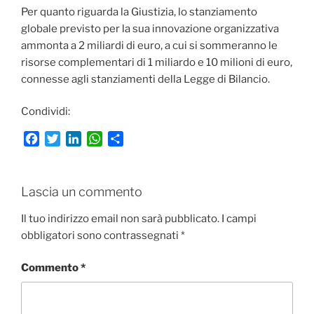
Per quanto riguarda la Giustizia, lo stanziamento
globale previsto per la sua innovazione organizzativa
ammonta a 2 miliardi di euro, a cui si sommeranno le
risorse complementari di 1 miliardo e 10 milioni di euro,
connesse agli stanziamenti della Legge di Bilancio.
Condividi:
F
T
L
W
C
a
w
i
h
o
c
i
n
a
n
e
t
k
t
d
Lascia un commento
b
t
e
s
i
o
e
d
A
v
Il tuo indirizzo email non sarà pubblicato.
I campi
o
r
I
p
i
obbligatori sono contrassegnati
*
k
n
p
d
i
Commento
*