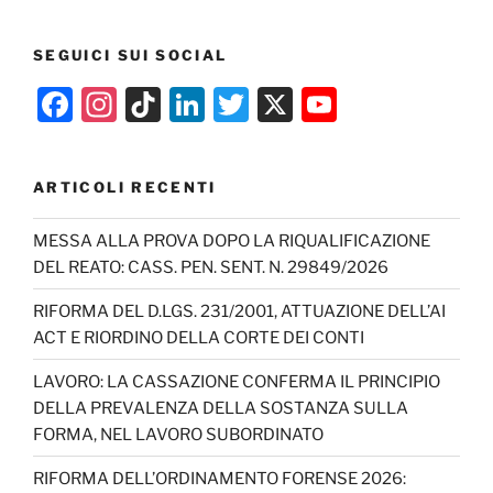
SEGUICI SUI SOCIAL
F
In
Ti
Li
T
X
Y
a
st
k
n
w
o
c
a
T
k
itt
u
ARTICOLI RECENTI
e
gr
o
e
er
T
b
a
k
dI
u
MESSA ALLA PROVA DOPO LA RIQUALIFICAZIONE
DEL REATO: CASS. PEN. SENT. N. 29849/2026
o
m
n
b
o
e
RIFORMA DEL D.LGS. 231/2001, ATTUAZIONE DELL’AI
ACT E RIORDINO DELLA CORTE DEI CONTI
k
C
h
LAVORO: LA CASSAZIONE CONFERMA IL PRINCIPIO
DELLA PREVALENZA DELLA SOSTANZA SULLA
a
FORMA, NEL LAVORO SUBORDINATO
n
RIFORMA DELL’ORDINAMENTO FORENSE 2026:
n