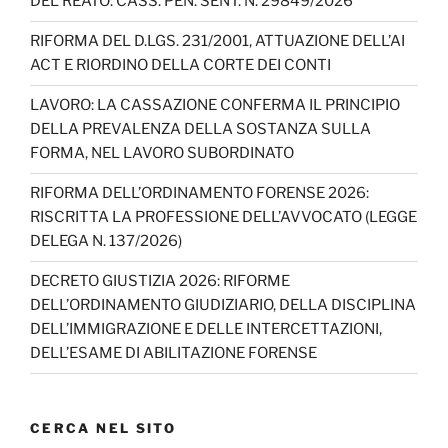
DEL REATO: CASS. PEN. SENT. N. 29849/2026
o
m
n
b
o
e
RIFORMA DEL D.LGS. 231/2001, ATTUAZIONE DELL’AI
ACT E RIORDINO DELLA CORTE DEI CONTI
k
C
h
LAVORO: LA CASSAZIONE CONFERMA IL PRINCIPIO
DELLA PREVALENZA DELLA SOSTANZA SULLA
a
FORMA, NEL LAVORO SUBORDINATO
n
RIFORMA DELL’ORDINAMENTO FORENSE 2026:
n
RISCRITTA LA PROFESSIONE DELL’AVVOCATO (LEGGE
el
DELEGA N. 137/2026)
DECRETO GIUSTIZIA 2026: RIFORME
DELL’ORDINAMENTO GIUDIZIARIO, DELLA DISCIPLINA
DELL’IMMIGRAZIONE E DELLE INTERCETTAZIONI,
DELL’ESAME DI ABILITAZIONE FORENSE
CERCA NEL SITO