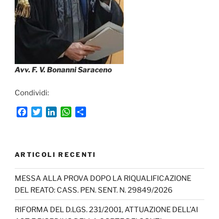
Avv. F. V. Bonanni Saraceno
Condividi:
F
T
L
W
C
a
w
i
h
o
c
i
n
a
n
e
t
k
t
d
b
t
e
s
i
ARTICOLI RECENTI
o
e
d
A
v
o
r
I
p
i
MESSA ALLA PROVA DOPO LA RIQUALIFICAZIONE
k
n
p
d
DEL REATO: CASS. PEN. SENT. N. 29849/2026
i
RIFORMA DEL D.LGS. 231/2001, ATTUAZIONE DELL’AI