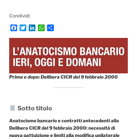
Condividi:
F
T
L
W
C
a
w
i
h
o
c
i
n
a
n
e
t
k
t
d
b
t
e
s
i
o
e
d
A
v
o
r
I
p
i
k
n
p
d
Prima e dopo: Delibera CICR del 9 febbraio 2000
i
Sotto titolo
Anatocismo bancario e contratti antecedenti alla
Delibera CICR del 9 febbraio 2000: necessità di
nuova pattuizione e limiti alla modifica unilaterale