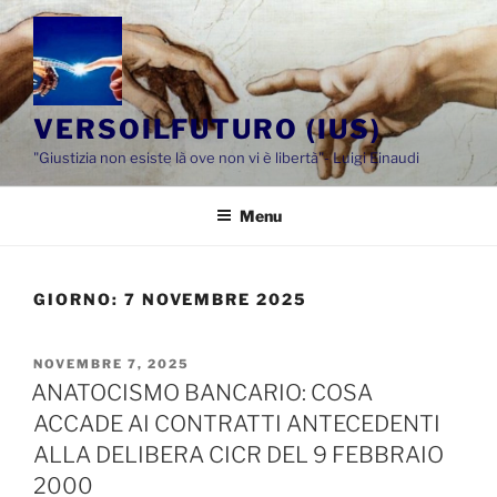
Salta
al
contenuto
VERSOILFUTURO (IUS)
"Giustizia non esiste là ove non vi è libertà"- Luigi Einaudi
Menu
GIORNO:
7 NOVEMBRE 2025
PUBBLICATO
NOVEMBRE 7, 2025
IL
ANATOCISMO BANCARIO: COSA
ACCADE AI CONTRATTI ANTECEDENTI
ALLA DELIBERA CICR DEL 9 FEBBRAIO
2000