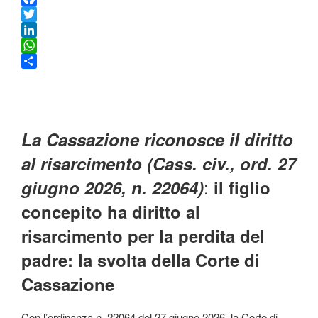
F
a
T
c
w
L
e
i
i
W
b
t
n
h
C
o
t
k
a
o
o
e
e
t
n
k
r
d
s
d
La Cassazione riconosce il diritto
I
A
i
n
p
v
al risarcimento (Cass. civ., ord. 27
p
i
:
giugno 2026, n. 22064)
il figlio
d
i
concepito ha diritto al
risarcimento per la perdita del
padre: la svolta della Corte di
Cassazione
Con l’ordinanza n. 22064 del 27 giugno 2026, la Corte di