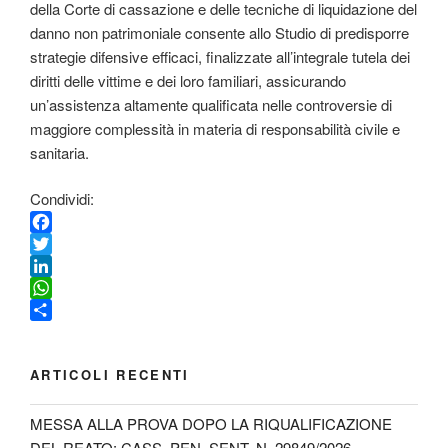
della Corte di cassazione e delle tecniche di liquidazione del
danno non patrimoniale consente allo Studio di predisporre
strategie difensive efficaci, finalizzate all’integrale tutela dei
diritti delle vittime e dei loro familiari, assicurando
un’assistenza altamente qualificata nelle controversie di
maggiore complessità in materia di responsabilità civile e
sanitaria.
Condividi:
F
a
T
c
w
L
e
i
i
W
b
t
n
h
C
o
t
k
a
o
o
e
e
t
n
ARTICOLI RECENTI
k
r
d
s
d
I
A
i
MESSA ALLA PROVA DOPO LA RIQUALIFICAZIONE
n
p
v
DEL REATO: CASS. PEN. SENT. N. 29849/2026