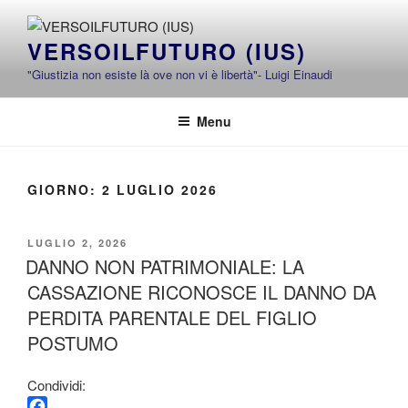
Salta
al
VERSOILFUTURO (IUS)
contenuto
"Giustizia non esiste là ove non vi è libertà"- Luigi Einaudi
Menu
GIORNO:
2 LUGLIO 2026
PUBBLICATO
LUGLIO 2, 2026
IL
DANNO NON PATRIMONIALE: LA
CASSAZIONE RICONOSCE IL DANNO DA
PERDITA PARENTALE DEL FIGLIO
POSTUMO
Condividi: