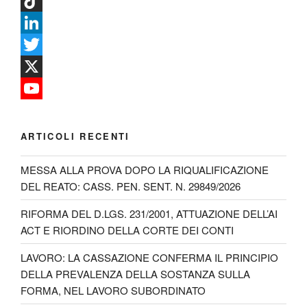
a
I
c
n
T
e
s
i
L
b
t
k
i
T
o
a
T
n
w
X
o
g
o
k
i
Y
k
r
k
e
t
o
ARTICOLI RECENTI
a
d
t
u
MESSA ALLA PROVA DOPO LA RIQUALIFICAZIONE
m
I
e
T
DEL REATO: CASS. PEN. SENT. N. 29849/2026
n
r
u
RIFORMA DEL D.LGS. 231/2001, ATTUAZIONE DELL’AI
b
ACT E RIORDINO DELLA CORTE DEI CONTI
e
LAVORO: LA CASSAZIONE CONFERMA IL PRINCIPIO
C
DELLA PREVALENZA DELLA SOSTANZA SULLA
h
FORMA, NEL LAVORO SUBORDINATO