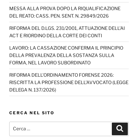
o
e
MESSA ALLA PROVA DOPO LA RIQUALIFICAZIONE
k
C
DEL REATO: CASS. PEN. SENT. N. 29849/2026
h
RIFORMA DEL D.LGS. 231/2001, ATTUAZIONE DELL’AI
a
ACT E RIORDINO DELLA CORTE DEI CONTI
n
LAVORO: LA CASSAZIONE CONFERMA IL PRINCIPIO
n
DELLA PREVALENZA DELLA SOSTANZA SULLA
el
FORMA, NEL LAVORO SUBORDINATO
RIFORMA DELL’ORDINAMENTO FORENSE 2026:
RISCRITTA LA PROFESSIONE DELL’AVVOCATO (LEGGE
DELEGA N. 137/2026)
CERCA NEL SITO
Cerca:
Cerca