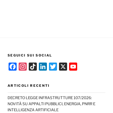
SEGUICI SUI SOCIAL
F
In
Ti
Li
T
X
Y
a
st
k
n
w
o
c
a
T
k
itt
u
ARTICOLI RECENTI
e
gr
o
e
er
T
b
a
k
dI
u
DECRETO LEGGE INFRASTRUTTURE 107/2026:
NOVITÀ SU APPALTI PUBBLICI, ENERGIA, PNRR E
o
m
n
b
INTELLIGENZA ARTIFICIALE