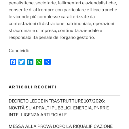
penalistiche, societarie, fallimentari e aziendalistiche,
consente di affrontare con particolare efficacia anche
le vicende più complesse caratterizzate da
contestazioni di distrazione patrimoniale, operazioni
straordinarie d’impresa, continuità aziendale e
responsabilità penale dell’organo gestorio.
Condividi:
F
T
L
W
C
a
w
i
h
o
c
i
n
a
n
e
t
k
t
d
b
t
e
s
i
ARTICOLI RECENTI
o
e
d
A
v
o
r
I
p
i
DECRETO LEGGE INFRASTRUTTURE 107/2026:
k
n
p
d
NOVITÀ SU APPALTI PUBBLICI, ENERGIA, PNRR E
i
INTELLIGENZA ARTIFICIALE
MESSA ALLA PROVA DOPO LA RIQUALIFICAZIONE