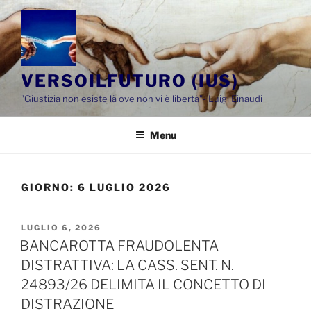
Salta
al
contenuto
VERSOILFUTURO (IUS)
"Giustizia non esiste là ove non vi è libertà"- Luigi Einaudi
Menu
GIORNO:
6 LUGLIO 2026
PUBBLICATO
LUGLIO 6, 2026
IL
BANCAROTTA FRAUDOLENTA
DISTRATTIVA: LA CASS. SENT. N.
24893/26 DELIMITA IL CONCETTO DI
DISTRAZIONE