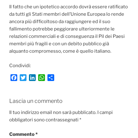
Il fatto che un ipotetico accordo dovrà essere ratificato
da tutti gli Stati membri dell’Unione Europea lo rende
ancora più difficoltoso da raggiungere ed il suo
fallimento potrebbe peggiorare ulteriormente le
relazioni commerciali e di conseguenza il Pil dei Paesi
membri più fragili e con un debito pubblico già
alquanto compromesso, come è quello italiano.
Condividi:
F
T
L
W
C
a
w
i
h
o
c
i
n
a
n
e
t
k
t
d
Lascia un commento
b
t
e
s
i
o
e
d
A
v
Il tuo indirizzo email non sarà pubblicato.
I campi
o
r
I
p
i
obbligatori sono contrassegnati
*
k
n
p
d
i
Commento
*