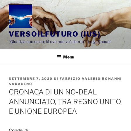
Salta
al
contenuto
VERSOILFUTURO (IUS)
"Giustizia non esiste là ove non vi è libertà"- Luigi Einaudi
Menu
PUBBLICATO
SETTEMBRE 7, 2020
DI
FABRIZIO VALERIO BONANNI
IL
SARACENO
CRONACA DI UN NO-DEAL
ANNUNCIATO, TRA REGNO UNITO
E UNIONE EUROPEA
Condividi: