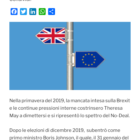
F
T
L
W
C
a
w
i
h
o
c
i
n
a
n
e
t
k
t
d
b
t
e
s
i
o
e
d
A
v
o
r
I
p
i
k
n
p
d
i
Nella primavera del 2019, la mancata intesa sulla Brexit
e le continue pressioni interne costrinsero Theresa
May a dimettersi e si ripresentò lo spettro del No-Deal.
Dopo le elezioni di dicembre 2019, subentrò come
primo ministro Boris Johnson, il quale, il 31 gennaio del