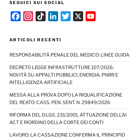
SEGUICI SUI SOCIAL
F
In
Ti
Li
T
X
Y
a
st
k
n
w
o
c
a
T
k
itt
u
ARTICOLI RECENTI
e
gr
o
e
er
T
b
a
k
dI
u
RESPONSABILITÀ PENALE DEL MEDICO: LINEE GUIDA
o
m
n
b
DECRETO LEGGE INFRASTRUTTURE 107/2026:
o
e
NOVITÀ SU APPALTI PUBBLICI, ENERGIA, PNRR E
INTELLIGENZA ARTIFICIALE
k
C
h
MESSA ALLA PROVA DOPO LA RIQUALIFICAZIONE
DEL REATO: CASS. PEN. SENT. N. 29849/2026
a
n
RIFORMA DEL D.LGS. 231/2001, ATTUAZIONE DELL’AI
ACT E RIORDINO DELLA CORTE DEI CONTI
n
el
LAVORO: LA CASSAZIONE CONFERMA IL PRINCIPIO