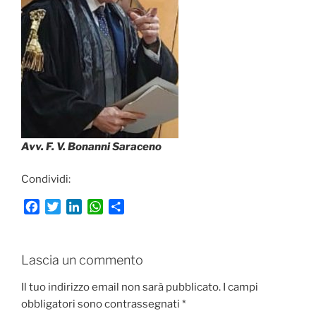
Avv. F. V. Bonanni Saraceno
Condividi:
F
T
L
W
C
a
w
i
h
o
c
i
n
a
n
e
t
k
t
d
Lascia un commento
b
t
e
s
i
o
e
d
A
v
Il tuo indirizzo email non sarà pubblicato.
I campi
o
r
I
p
i
obbligatori sono contrassegnati
*
k
n
p
d