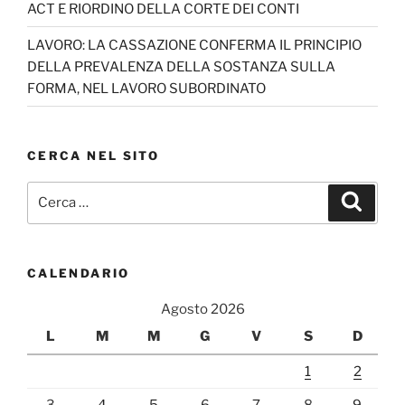
ACT E RIORDINO DELLA CORTE DEI CONTI
n
el
LAVORO: LA CASSAZIONE CONFERMA IL PRINCIPIO
DELLA PREVALENZA DELLA SOSTANZA SULLA
FORMA, NEL LAVORO SUBORDINATO
CERCA NEL SITO
Cerca:
Cerca
CALENDARIO
Agosto 2026
L
M
M
G
V
S
D
1
2