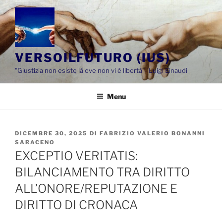
Salta
al
contenuto
VERSOILFUTURO (IUS)
"Giustizia non esiste là ove non vi è libertà"- Luigi Einaudi
Menu
PUBBLICATO
DICEMBRE 30, 2025
DI
FABRIZIO VALERIO BONANNI
IL
SARACENO
EXCEPTIO VERITATIS:
BILANCIAMENTO TRA DIRITTO
ALL’ONORE/REPUTAZIONE E
DIRITTO DI CRONACA