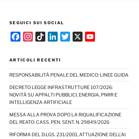
SEGUICI SUI SOCIAL
F
In
Ti
Li
T
X
Y
a
st
k
n
w
o
c
a
T
k
itt
u
ARTICOLI RECENTI
e
gr
o
e
er
T
b
a
k
dI
u
RESPONSABILITÀ PENALE DEL MEDICO: LINEE GUIDA
o
m
n
b
DECRETO LEGGE INFRASTRUTTURE 107/2026:
o
e
NOVITÀ SU APPALTI PUBBLICI, ENERGIA, PNRR E
INTELLIGENZA ARTIFICIALE
k
C
h
MESSA ALLA PROVA DOPO LA RIQUALIFICAZIONE
DEL REATO: CASS. PEN. SENT. N. 29849/2026
a
n
RIFORMA DEL D.LGS. 231/2001, ATTUAZIONE DELL’AI