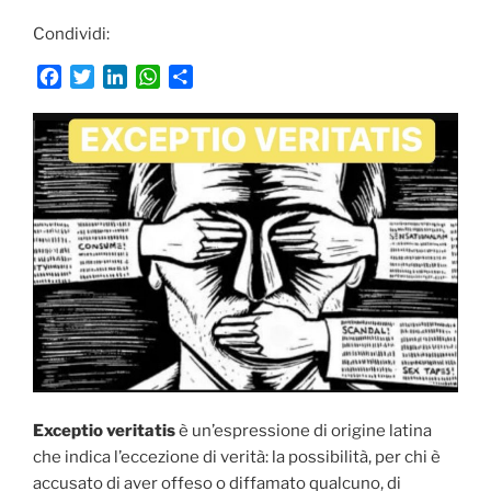
Condividi:
F
T
L
W
C
a
w
i
h
o
c
i
n
a
n
e
t
k
t
d
b
t
e
s
i
o
e
d
A
v
o
r
I
p
i
k
n
p
d
i
Exceptio veritatis
è un’espressione di origine latina
che indica l’eccezione di verità: la possibilità, per chi è
accusato di aver offeso o diffamato qualcuno, di