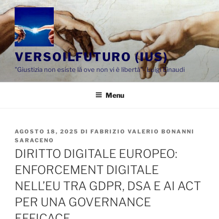
Salta
al
contenuto
VERSOILFUTURO (IUS)
"Giustizia non esiste là ove non vi è libertà"- Luigi Einaudi
Menu
PUBBLICATO
AGOSTO 18, 2025
DI
FABRIZIO VALERIO BONANNI
IL
SARACENO
DIRITTO DIGITALE EUROPEO:
ENFORCEMENT DIGITALE
NELL’EU TRA GDPR, DSA E AI ACT
PER UNA GOVERNANCE
EFFICACE