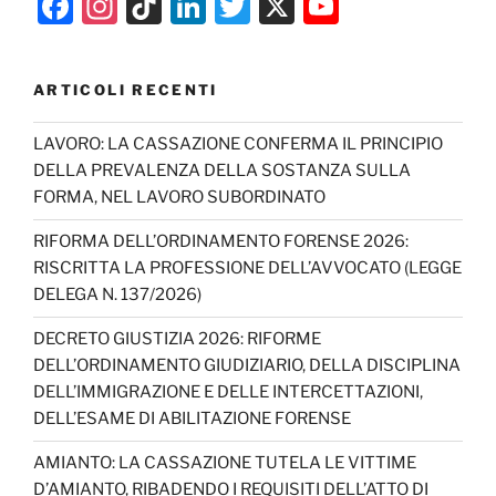
F
In
Ti
Li
T
X
Y
a
st
k
n
w
o
c
a
T
k
itt
u
ARTICOLI RECENTI
e
gr
o
e
er
T
b
a
k
dI
u
LAVORO: LA CASSAZIONE CONFERMA IL PRINCIPIO
DELLA PREVALENZA DELLA SOSTANZA SULLA
o
m
n
b
FORMA, NEL LAVORO SUBORDINATO
o
e
RIFORMA DELL’ORDINAMENTO FORENSE 2026:
k
C
RISCRITTA LA PROFESSIONE DELL’AVVOCATO (LEGGE
h
DELEGA N. 137/2026)
a
DECRETO GIUSTIZIA 2026: RIFORME
n
DELL’ORDINAMENTO GIUDIZIARIO, DELLA DISCIPLINA
n
DELL’IMMIGRAZIONE E DELLE INTERCETTAZIONI,
DELL’ESAME DI ABILITAZIONE FORENSE
el
AMIANTO: LA CASSAZIONE TUTELA LE VITTIME
D’AMIANTO, RIBADENDO I REQUISITI DELL’ATTO DI