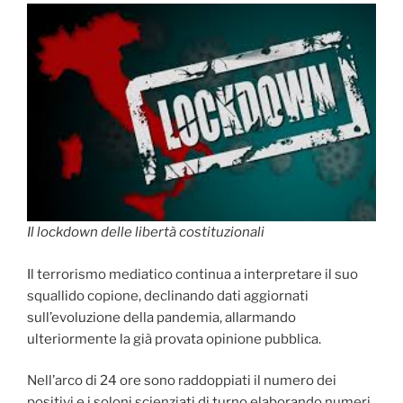
c
i
n
a
n
e
t
k
t
d
b
t
e
s
i
o
e
d
A
v
o
r
I
p
i
k
n
p
d
i
Il lockdown delle libertà costituzionali
Il terrorismo mediatico continua a interpretare il suo
squallido copione, declinando dati aggiornati
sull’evoluzione della pandemia, allarmando
ulteriormente la già provata opinione pubblica.
Nell’arco di 24 ore sono raddoppiati il numero dei
positivi e i soloni scienziati di turno elaborando numeri