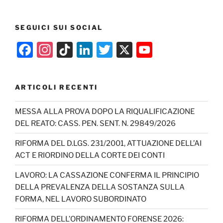
SEGUICI SUI SOCIAL
F
In
Ti
Li
T
X
Y
a
st
k
n
w
o
c
a
T
k
itt
u
ARTICOLI RECENTI
e
gr
o
e
er
T
b
a
k
dI
u
MESSA ALLA PROVA DOPO LA RIQUALIFICAZIONE
DEL REATO: CASS. PEN. SENT. N. 29849/2026
o
m
n
b
o
e
RIFORMA DEL D.LGS. 231/2001, ATTUAZIONE DELL’AI
ACT E RIORDINO DELLA CORTE DEI CONTI
k
C
h
LAVORO: LA CASSAZIONE CONFERMA IL PRINCIPIO
DELLA PREVALENZA DELLA SOSTANZA SULLA
a
FORMA, NEL LAVORO SUBORDINATO
n
RIFORMA DELL’ORDINAMENTO FORENSE 2026: