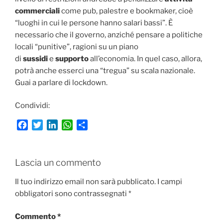
commerciali
come pub, palestre e bookmaker, cioè
“luoghi in cui le persone hanno salari bassi”. È
necessario che il governo, anziché pensare a politiche
locali “punitive”, ragioni su un piano
di
sussidi
e
supporto
all’economia. In quel caso, allora,
potrà anche esserci una “tregua” su scala nazionale.
Guai a parlare di lockdown.
Condividi:
F
T
L
W
C
a
w
i
h
o
c
i
n
a
n
e
t
k
t
d
Lascia un commento
b
t
e
s
i
o
e
d
A
v
Il tuo indirizzo email non sarà pubblicato.
I campi
o
r
I
p
i
obbligatori sono contrassegnati
*
k
n
p
d
i
Commento
*