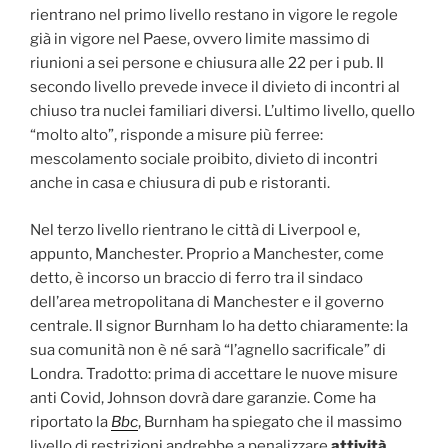
rientrano nel primo livello restano in vigore le regole
già in vigore nel Paese, ovvero limite massimo di
riunioni a sei persone e chiusura alle 22 per i pub. Il
secondo livello prevede invece il divieto di incontri al
chiuso tra nuclei familiari diversi. L’ultimo livello, quello
“molto alto”, risponde a misure più ferree:
mescolamento sociale proibito, divieto di incontri
anche in casa e chiusura di pub e ristoranti.
Nel terzo livello rientrano le città di Liverpool e,
appunto, Manchester. Proprio a Manchester, come
detto, è incorso un braccio di ferro tra il sindaco
dell’area metropolitana di Manchester e il governo
centrale. Il signor Burnham lo ha detto chiaramente: la
sua comunità non è né sarà “l’agnello sacrificale” di
Londra. Tradotto: prima di accettare le nuove misure
anti Covid, Johnson dovrà dare garanzie. Come ha
riportato la
Bbc
, Burnham ha spiegato che il massimo
livello di restrizioni andrebbe a penalizzare
attività