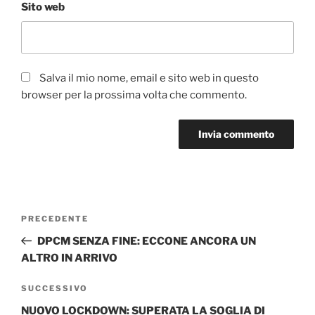
Sito web
Salva il mio nome, email e sito web in questo
browser per la prossima volta che commento.
Navigazione
Articolo
PRECEDENTE
articoli
precedente:
DPCM SENZA FINE: ECCONE ANCORA UN
ALTRO IN ARRIVO
Articolo
SUCCESSIVO
successivo
NUOVO LOCKDOWN: SUPERATA LA SOGLIA DI