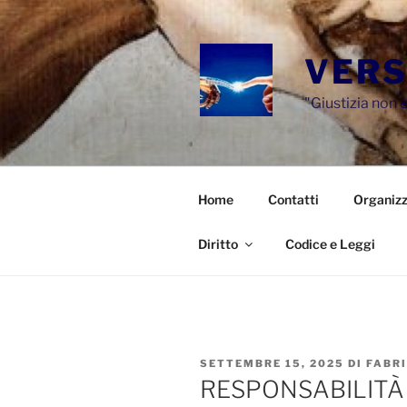
Salta
al
contenuto
VERS
"Giustizia non e
Home
Contatti
Organizz
Diritto
Codice e Leggi
PUBBLICATO
SETTEMBRE 15, 2025
DI
FABR
IL
RESPONSABILITÀ 