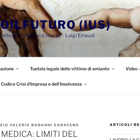
OILFUTURO (IUS)
siste là ove non vi è libertà"- Luigi Einaudi
azione
Tuetela legale delle vittime di amianto
Video 
Codice Crisi d’Impresa e dell’Insolvenza
ARTICOLI RE
IZIO VALERIO BONANNI SARACENO
MEDICA: LIMITI DEL
LAVORO: LA 