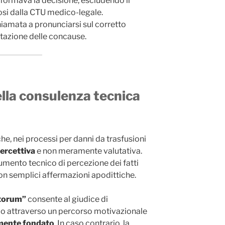
riformava la decisione, escludendo il
si dalla CTU medico-legale.
hiamata a pronunciarsi sul corretto
lutazione delle concause.
della consulenza tecnica
e, nei processi per danni da trasfusioni
ercettiva
e non meramente valutativa.
umento tecnico di percezione dei fatti
n semplici affermazioni apodittiche.
itorum”
consente al giudice di
olo attraverso un percorso motivazionale
amente fondato
. In caso contrario, la