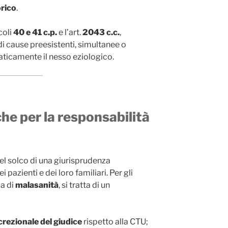
orico
.
coli
40 e 41 c.p.
e l’art.
2043 c.c.
,
i cause preesistenti, simultanee o
ticamente il nesso eziologico.
che per la responsabilità
el solco di una giurisprudenza
ei pazienti e dei loro familiari. Per gli
a di
malasanità
, si tratta di un
screzionale del giudice
rispetto alla CTU;