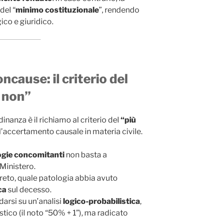
del “
minimo costituzionale
”, rendendo
ico e giuridico.
cause: il criterio del
e non”
dinanza è il richiamo al criterio del
“più
 l’accertamento causale in materia civile.
ogie concomitanti
non basta a
 Ministero.
creto, quale patologia abbia avuto
ca
sul decesso.
darsi su un’analisi
logico-probabilistica
,
istico (il noto “50% + 1”), ma radicato