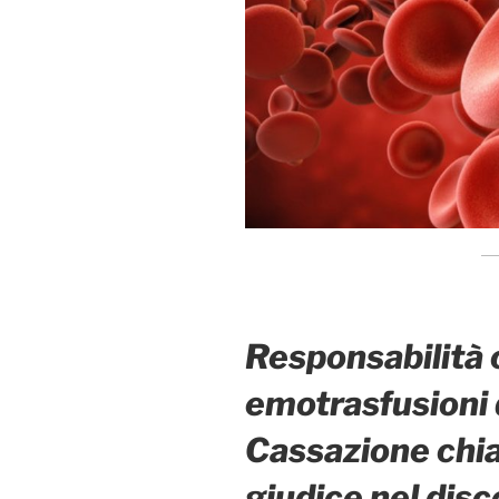
Responsabilità c
emotrasfusioni d
Cassazione chiar
giudice nel disc