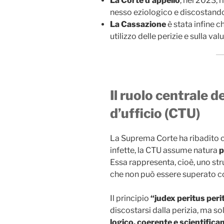
La Corte d’appello
, nel 2023, 
nesso eziologico e discostando
La Cassazione
è stata infine c
utilizzo delle perizie e sulla va
Il ruolo centrale 
d’ufficio (CTU)
La Suprema Corte ha ribadito ch
infette, la CTU assume natura
p
Essa rappresenta, cioè, uno str
che non può essere superato co
Il principio
“judex peritus per
discostarsi dalla perizia, ma s
logico, coerente e scientific