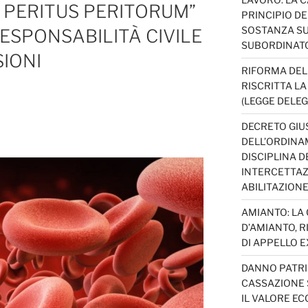
X PERITUS PERITORUM”
PRINCIPIO D
SOSTANZA SU
RESPONSABILITÀ CIVILE
SUBORDINAT
IONI
RIFORMA DEL
RISCRITTA L
(LEGGE DELEG
DECRETO GIUS
DELL’ORDINAM
DISCIPLINA D
INTERCETTAZI
ABILITAZION
AMIANTO: LA
D’AMIANTO, R
DI APPELLO EX
DANNO PATRI
CASSAZIONE S
IL VALORE E