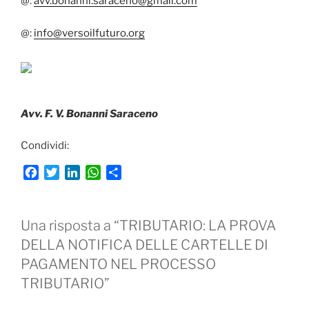
@:
avv.bonanni.saraceno@gmail.com
@:
info@versoilfuturo.org
Avv. F. V. Bonanni Saraceno
Condividi:
F
T
L
W
C
a
w
i
h
o
c
i
n
a
n
e
t
k
t
d
Una risposta a “TRIBUTARIO: LA PROVA
b
t
e
s
i
DELLA NOTIFICA DELLE CARTELLE DI
o
e
d
A
v
PAGAMENTO NEL PROCESSO
o
r
I
p
i
k
n
p
d
TRIBUTARIO”
i