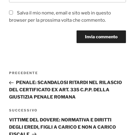
Salva il mio nome, email e sito web in questo
browser per la prossima volta che commento.
Navigazione
Articolo
PRECEDENTE
articoli
precedente:
PENALE: SCANDALOSI RITARDI NEL RILASCIO
DEL CERTIFICATO EX ART. 335 C.P.P. DELLA
GIUSTIZIA PENALE ROMANA
Articolo
SUCCESSIVO
successivo
VITTIME DEL DOVERE: NORMATIVA E DIRITTI
DEGLI EREDI, FIGLI A CARICO E NON A CARICO
FISCALE