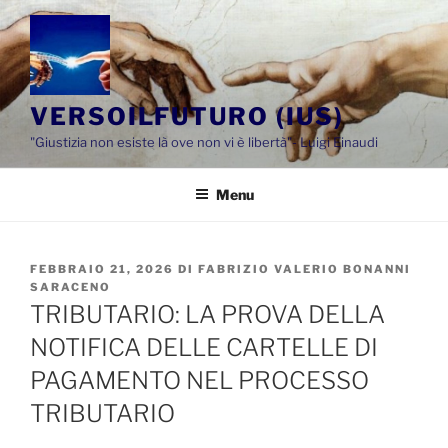
Salta
al
contenuto
VERSOILFUTURO (IUS)
"Giustizia non esiste là ove non vi è libertà"- Luigi Einaudi
Menu
PUBBLICATO
FEBBRAIO 21, 2026
DI
FABRIZIO VALERIO BONANNI
IL
SARACENO
TRIBUTARIO: LA PROVA DELLA
NOTIFICA DELLE CARTELLE DI
PAGAMENTO NEL PROCESSO
TRIBUTARIO