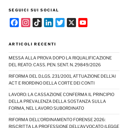
SEGUICI SUI SOCIAL
F
In
Ti
Li
T
X
Y
a
st
k
n
w
o
c
a
T
k
itt
u
ARTICOLI RECENTI
e
gr
o
e
er
T
b
a
k
dI
u
MESSA ALLA PROVA DOPO LA RIQUALIFICAZIONE
DEL REATO: CASS. PEN. SENT. N. 29849/2026
o
m
n
b
o
e
RIFORMA DEL D.LGS. 231/2001, ATTUAZIONE DELL’AI
ACT E RIORDINO DELLA CORTE DEI CONTI
k
C
h
LAVORO: LA CASSAZIONE CONFERMA IL PRINCIPIO
DELLA PREVALENZA DELLA SOSTANZA SULLA
a
FORMA, NEL LAVORO SUBORDINATO
n
RIFORMA DELL’ORDINAMENTO FORENSE 2026:
n
RISCRITTA LA PROFESSIONE DELL’AVVOCATO (LEGGE