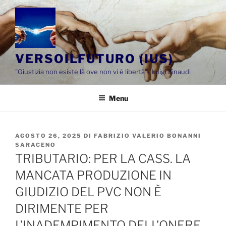
Salta
al
contenuto
VERSOILFUTURO (IUS)
"Giustizia non esiste là ove non vi è libertà"- Luigi Einaudi
Menu
PUBBLICATO
AGOSTO 26, 2025
DI
FABRIZIO VALERIO BONANNI
IL
SARACENO
TRIBUTARIO: PER LA CASS. LA
MANCATA PRODUZIONE IN
GIUDIZIO DEL PVC NON È
DIRIMENTE PER
L’INADEMPIMENTO DELL’ONERE