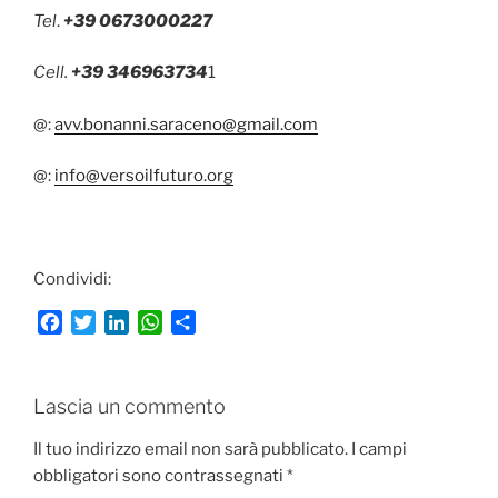
Tel
.
+39 0673000227
Cell.
+39 346963734
1
@:
avv.bonanni.saraceno@gmail.com
@:
info@versoilfuturo.org
Condividi:
F
T
L
W
C
a
w
i
h
o
c
i
n
a
n
e
t
k
t
d
Lascia un commento
b
t
e
s
i
o
e
d
A
v
Il tuo indirizzo email non sarà pubblicato.
I campi
o
r
I
p
i
obbligatori sono contrassegnati
*
k
n
p
d