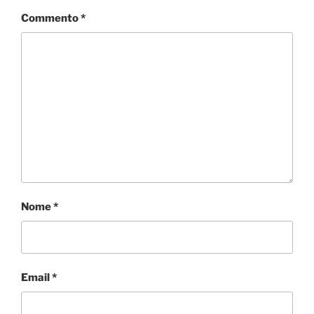
i
Commento
*
Nome
*
Email
*