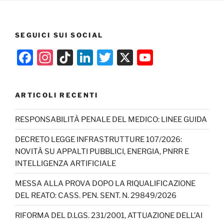
SEGUICI SUI SOCIAL
F
In
Ti
Li
T
X
Y
a
st
k
n
w
o
c
a
T
k
itt
u
ARTICOLI RECENTI
e
gr
o
e
er
T
b
a
k
dI
u
RESPONSABILITÀ PENALE DEL MEDICO: LINEE GUIDA
o
m
n
b
DECRETO LEGGE INFRASTRUTTURE 107/2026:
o
e
NOVITÀ SU APPALTI PUBBLICI, ENERGIA, PNRR E
INTELLIGENZA ARTIFICIALE
k
C
h
MESSA ALLA PROVA DOPO LA RIQUALIFICAZIONE
DEL REATO: CASS. PEN. SENT. N. 29849/2026
a
n
RIFORMA DEL D.LGS. 231/2001, ATTUAZIONE DELL’AI