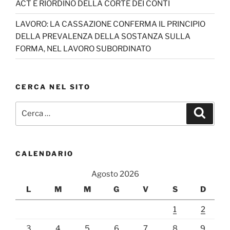
ACT E RIORDINO DELLA CORTE DEI CONTI
n
el
LAVORO: LA CASSAZIONE CONFERMA IL PRINCIPIO
DELLA PREVALENZA DELLA SOSTANZA SULLA
FORMA, NEL LAVORO SUBORDINATO
CERCA NEL SITO
Cerca:
Cerca
CALENDARIO
Agosto 2026
L
M
M
G
V
S
D
1
2
3
4
5
6
7
8
9