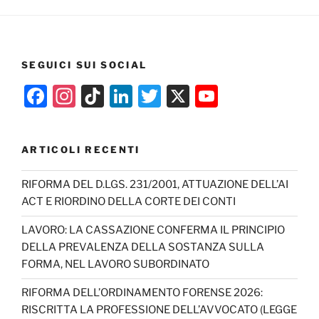
SEGUICI SUI SOCIAL
F
In
Ti
Li
T
X
Y
a
st
k
n
w
o
c
a
T
k
itt
u
ARTICOLI RECENTI
e
gr
o
e
er
T
b
a
k
dI
u
RIFORMA DEL D.LGS. 231/2001, ATTUAZIONE DELL’AI
ACT E RIORDINO DELLA CORTE DEI CONTI
o
m
n
b
o
e
LAVORO: LA CASSAZIONE CONFERMA IL PRINCIPIO
DELLA PREVALENZA DELLA SOSTANZA SULLA
k
C
FORMA, NEL LAVORO SUBORDINATO
h
RIFORMA DELL’ORDINAMENTO FORENSE 2026:
a
RISCRITTA LA PROFESSIONE DELL’AVVOCATO (LEGGE