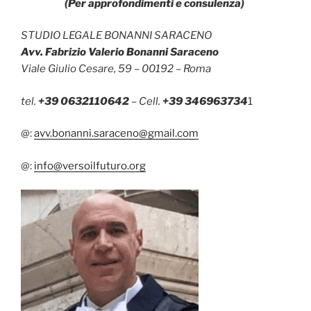
(Per approfondimenti e consulenza)
STUDIO LEGALE BONANNI SARACENO
Avv. Fabrizio Valerio Bonanni Saraceno
Viale Giulio Cesare, 59 – 00192 – Roma
tel.
+39 0632110642
– Cell.
+39 346963734
1
@:
avv.bonanni.saraceno@gmail.com
@:
info@versoilfuturo.org