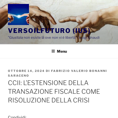
Salta
al
contenuto
VERSOILFUTURO (IUS)
"Giustizia non esiste là ove non vi è libertà"- Luigi Einaudi
Menu
PUBBLICATO
OTTOBRE 14, 2024
DI
FABRIZIO VALERIO BONANNI
IL
SARACENO
CCII: L’ESTENSIONE DELLA
TRANSAZIONE FISCALE COME
RISOLUZIONE DELLA CRISI
Condividi: