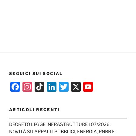
SEGUICI SUI SOCIAL
F
In
Ti
Li
T
X
Y
a
st
k
n
w
o
c
a
T
k
itt
u
ARTICOLI RECENTI
e
gr
o
e
er
T
b
a
k
dI
u
DECRETO LEGGE INFRASTRUTTURE 107/2026:
NOVITÀ SU APPALTI PUBBLICI, ENERGIA, PNRR E
o
m
n
b