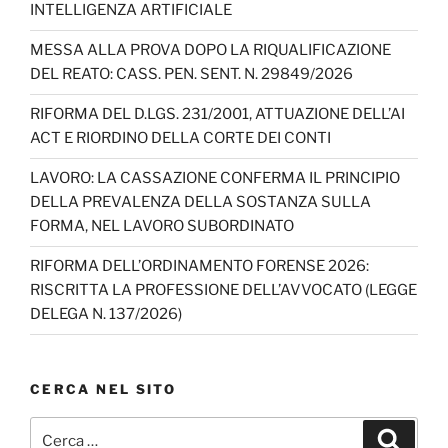
INTELLIGENZA ARTIFICIALE
o
e
MESSA ALLA PROVA DOPO LA RIQUALIFICAZIONE
k
C
DEL REATO: CASS. PEN. SENT. N. 29849/2026
h
RIFORMA DEL D.LGS. 231/2001, ATTUAZIONE DELL’AI
a
ACT E RIORDINO DELLA CORTE DEI CONTI
n
LAVORO: LA CASSAZIONE CONFERMA IL PRINCIPIO
n
DELLA PREVALENZA DELLA SOSTANZA SULLA
el
FORMA, NEL LAVORO SUBORDINATO
RIFORMA DELL’ORDINAMENTO FORENSE 2026:
RISCRITTA LA PROFESSIONE DELL’AVVOCATO (LEGGE
DELEGA N. 137/2026)
CERCA NEL SITO
Cerca:
Cerca