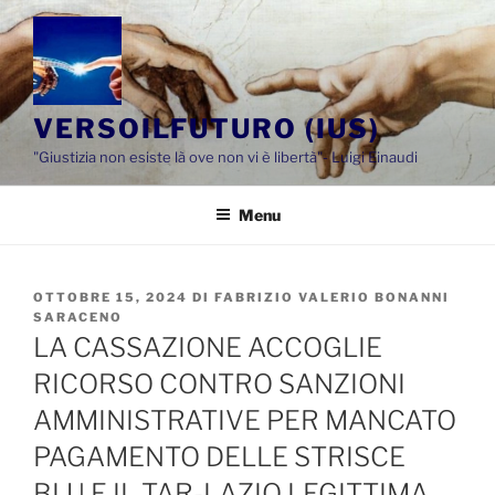
Salta
al
contenuto
VERSOILFUTURO (IUS)
"Giustizia non esiste là ove non vi è libertà"- Luigi Einaudi
Menu
PUBBLICATO
OTTOBRE 15, 2024
DI
FABRIZIO VALERIO BONANNI
IL
SARACENO
LA CASSAZIONE ACCOGLIE
RICORSO CONTRO SANZIONI
AMMINISTRATIVE PER MANCATO
PAGAMENTO DELLE STRISCE
BLU E IL TAR-LAZIO LEGITTIMA