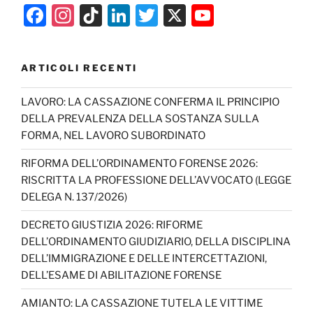
F
In
Ti
Li
T
X
Y
a
st
k
n
w
o
c
a
T
k
itt
u
ARTICOLI RECENTI
e
gr
o
e
er
T
b
a
k
dI
u
LAVORO: LA CASSAZIONE CONFERMA IL PRINCIPIO
DELLA PREVALENZA DELLA SOSTANZA SULLA
o
m
n
b
FORMA, NEL LAVORO SUBORDINATO
o
e
RIFORMA DELL’ORDINAMENTO FORENSE 2026:
k
C
RISCRITTA LA PROFESSIONE DELL’AVVOCATO (LEGGE
h
DELEGA N. 137/2026)
a
DECRETO GIUSTIZIA 2026: RIFORME
n
DELL’ORDINAMENTO GIUDIZIARIO, DELLA DISCIPLINA
n
DELL’IMMIGRAZIONE E DELLE INTERCETTAZIONI,
DELL’ESAME DI ABILITAZIONE FORENSE
el
AMIANTO: LA CASSAZIONE TUTELA LE VITTIME