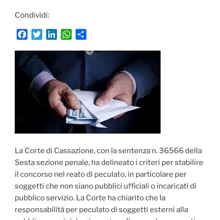
Condividi:
F
T
L
W
C
a
w
i
h
o
c
i
n
a
n
e
t
k
t
d
b
t
e
s
i
o
e
d
A
v
o
r
I
p
i
k
n
p
d
i
La Corte di Cassazione, con la sentenza n. 36566 della
Sesta sezione penale, ha delineato i criteri per stabilire
il concorso nel reato di peculato, in particolare per
soggetti che non siano pubblici ufficiali o incaricati di
pubblico servizio. La Corte ha chiarito che la
responsabilità per peculato di soggetti esterni alla