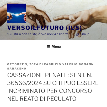
Salta
al
contenuto
VERSOILFUTURO (IUS)
"Giustizia non esiste là ove non vi è libertà"- Luigi Einaudi
Menu
PUBBLICATO
OTTOBRE 3, 2024
DI
FABRIZIO VALERIO BONANNI
IL
SARACENO
CASSAZIONE PENALE: SENT. N.
36566/2024 SU CHI PUÒ ESSERE
INCRIMINATO PER CONCORSO
NEL REATO DI PECULATO