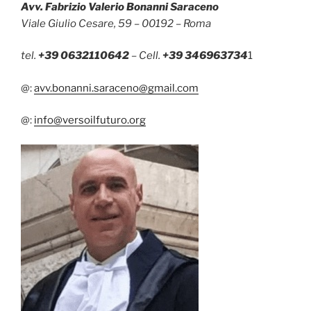
Avv. Fabrizio Valerio Bonanni Saraceno
Viale Giulio Cesare, 59 – 00192 – Roma
tel.
+39 0632110642
– Cell.
+39 346963734
1
@:
avv.bonanni.saraceno@gmail.com
@:
info@versoilfuturo.org