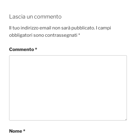
a
w
i
h
o
c
i
n
a
n
e
t
k
t
d
Lascia un commento
b
t
e
s
i
o
e
d
A
v
Il tuo indirizzo email non sarà pubblicato.
I campi
o
r
I
p
i
obbligatori sono contrassegnati
*
k
n
p
d
i
Commento
*
Nome
*