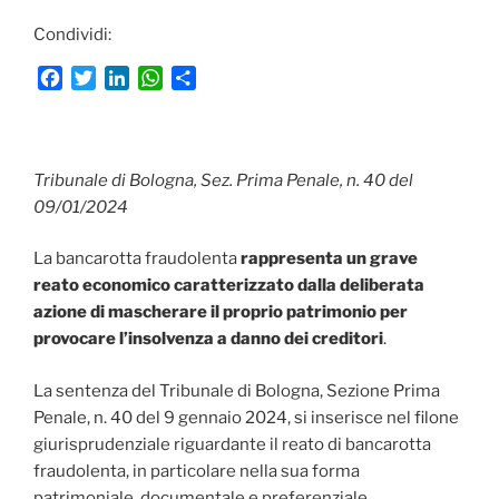
Condividi:
F
T
L
W
C
a
w
i
h
o
c
i
n
a
n
e
t
k
t
d
b
t
e
s
i
Tribunale di Bologna, Sez. Prima Penale, n. 40 del
o
e
d
A
v
09/01/2024
o
r
I
p
i
k
n
p
d
La bancarotta fraudolenta
rappresenta un grave
i
reato economico caratterizzato dalla deliberata
azione di mascherare il proprio patrimonio per
provocare l’insolvenza a danno dei creditori
.
La sentenza del Tribunale di Bologna, Sezione Prima
Penale, n. 40 del 9 gennaio 2024, si inserisce nel filone
giurisprudenziale riguardante il reato di bancarotta
fraudolenta, in particolare nella sua forma
patrimoniale, documentale e preferenziale.