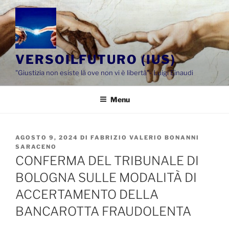
Salta
al
contenuto
VERSOILFUTURO (IUS)
"Giustizia non esiste là ove non vi è libertà"- Luigi Einaudi
Menu
PUBBLICATO
AGOSTO 9, 2024
DI
FABRIZIO VALERIO BONANNI
IL
SARACENO
CONFERMA DEL TRIBUNALE DI
BOLOGNA SULLE MODALITÀ DI
ACCERTAMENTO DELLA
BANCAROTTA FRAUDOLENTA