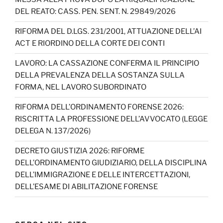
b
a
k
dI
u
DEL REATO: CASS. PEN. SENT. N. 29849/2026
o
m
n
b
o
e
RIFORMA DEL D.LGS. 231/2001, ATTUAZIONE DELL’AI
ACT E RIORDINO DELLA CORTE DEI CONTI
k
C
h
LAVORO: LA CASSAZIONE CONFERMA IL PRINCIPIO
DELLA PREVALENZA DELLA SOSTANZA SULLA
a
FORMA, NEL LAVORO SUBORDINATO
n
RIFORMA DELL’ORDINAMENTO FORENSE 2026:
n
RISCRITTA LA PROFESSIONE DELL’AVVOCATO (LEGGE
el
DELEGA N. 137/2026)
DECRETO GIUSTIZIA 2026: RIFORME
DELL’ORDINAMENTO GIUDIZIARIO, DELLA DISCIPLINA
DELL’IMMIGRAZIONE E DELLE INTERCETTAZIONI,
DELL’ESAME DI ABILITAZIONE FORENSE