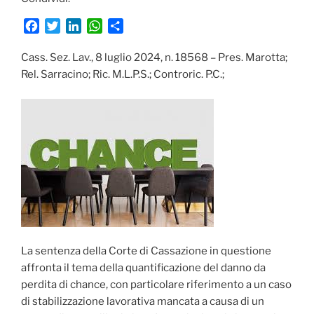
F
T
L
W
C
a
w
i
h
o
c
i
n
a
n
Cass. Sez. Lav., 8 luglio 2024, n. 18568 – Pres. Marotta;
e
t
k
t
d
Rel. Sarracino; Ric. M.L.P.S.; Controric. P.C.;
b
t
e
s
i
o
e
d
A
v
o
r
I
p
i
k
n
p
d
i
La sentenza della Corte di Cassazione in questione
affronta il tema della quantificazione del danno da
perdita di chance, con particolare riferimento a un caso
di stabilizzazione lavorativa mancata a causa di un