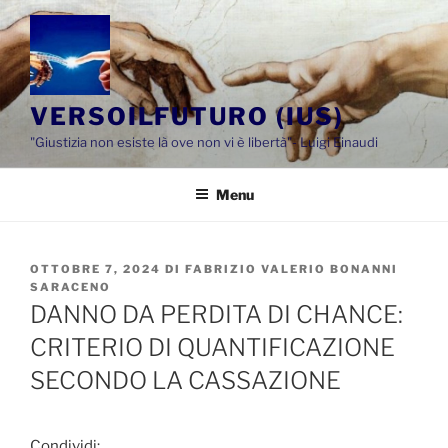
Salta
al
contenuto
VERSOILFUTURO (IUS)
"Giustizia non esiste là ove non vi è libertà"- Luigi Einaudi
Menu
PUBBLICATO
OTTOBRE 7, 2024
DI
FABRIZIO VALERIO BONANNI
IL
SARACENO
DANNO DA PERDITA DI CHANCE:
CRITERIO DI QUANTIFICAZIONE
SECONDO LA CASSAZIONE
Condividi: