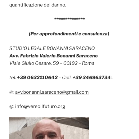
quantificazione del danno.
**************
(Per approfondimenti e consulenza)
STUDIO LEGALE BONANNI SARACENO
Avv. Fabrizio Valerio Bonanni Saraceno
Viale Giulio Cesare, 59 – 00192 – Roma
tel.
+39 0632110642
– Cell.
+39 346963734
1
@:
avv.bonanni.saraceno@gmail.com
@:
info@versoilfuturo.org