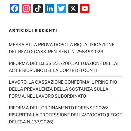
F
In
Ti
Li
T
X
Y
a
st
k
n
w
o
c
a
T
k
itt
u
ARTICOLI RECENTI
e
gr
o
e
er
T
b
a
k
dI
u
MESSA ALLA PROVA DOPO LA RIQUALIFICAZIONE
DEL REATO: CASS. PEN. SENT. N. 29849/2026
o
m
n
b
o
e
RIFORMA DEL D.LGS. 231/2001, ATTUAZIONE DELL’AI
ACT E RIORDINO DELLA CORTE DEI CONTI
k
C
h
LAVORO: LA CASSAZIONE CONFERMA IL PRINCIPIO
DELLA PREVALENZA DELLA SOSTANZA SULLA
a
FORMA, NEL LAVORO SUBORDINATO
n
RIFORMA DELL’ORDINAMENTO FORENSE 2026:
n
RISCRITTA LA PROFESSIONE DELL’AVVOCATO (LEGGE
el
DELEGA N. 137/2026)