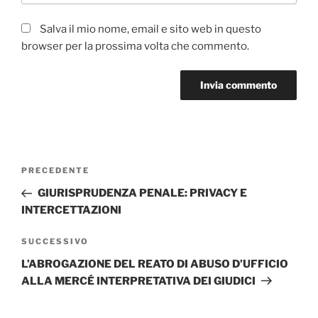
Salva il mio nome, email e sito web in questo
browser per la prossima volta che commento.
Navigazione
Articolo
PRECEDENTE
articoli
precedente:
GIURISPRUDENZA PENALE: PRIVACY E
INTERCETTAZIONI
Articolo
SUCCESSIVO
successivo
L’ABROGAZIONE DEL REATO DI ABUSO D’UFFICIO
ALLA MERCÉ INTERPRETATIVA DEI GIUDICI