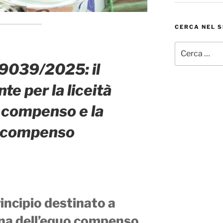
CERCA NEL S
Cerca:
29039/2025: il
e per la liceità
l compenso e la
o compenso
incipio destinato a
lina dell’equo compenso