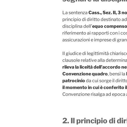
La sentenza
Cass., Sez. II, 3
principio di diritto destinato a
disciplina dell’
equo compenso 
riferimento ai rapporti con i co
assicurazioni e imprese di gran
Il giudice di legittimità chiarisc
clausole relative alla determi
rileva la liceità dell’accordo 
Convenzione quadro
, bensì la
patrocinio
da cui sorge il diri
il momento in cui è conferito i
Convenzione risalga ad epoca a
2. Il principio di d