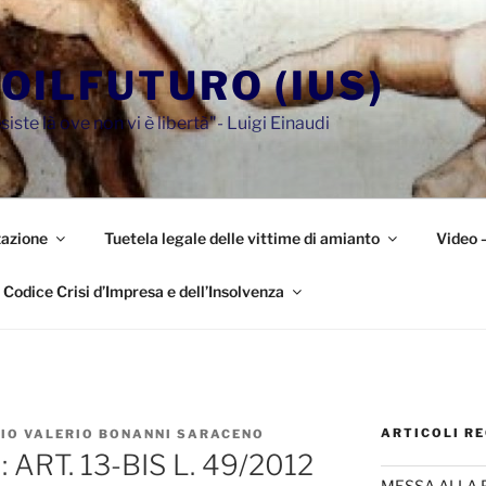
OILFUTURO (IUS)
siste là ove non vi è libertà"- Luigi Einaudi
azione
Tuetela legale delle vittime di amianto
Video 
Codice Crisi d’Impresa e dell’Insolvenza
ARTICOLI RE
ZIO VALERIO BONANNI SARACENO
RT. 13-BIS L. 49/2012
MESSA ALLA 