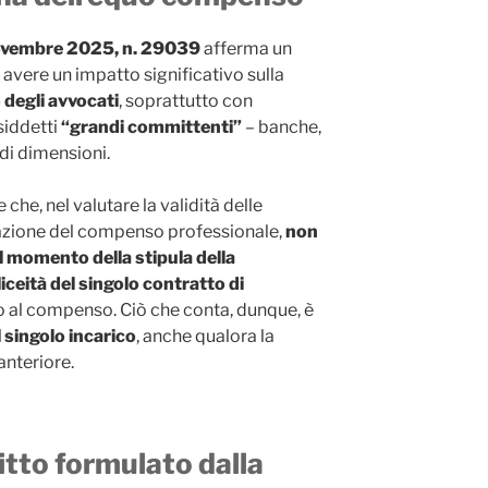
 novembre 2025, n. 29039
afferma un
d avere un impatto significativo sulla
degli avvocati
, soprattutto con
siddetti
“grandi committenti”
– banche,
di dimensioni.
e che, nel valutare la validità delle
nazione del compenso professionale,
non
nel momento della stipula della
liceità del singolo contratto di
tto al compenso. Ciò che conta, dunque, è
l singolo incarico
, anche qualora la
nteriore.
iritto formulato dalla