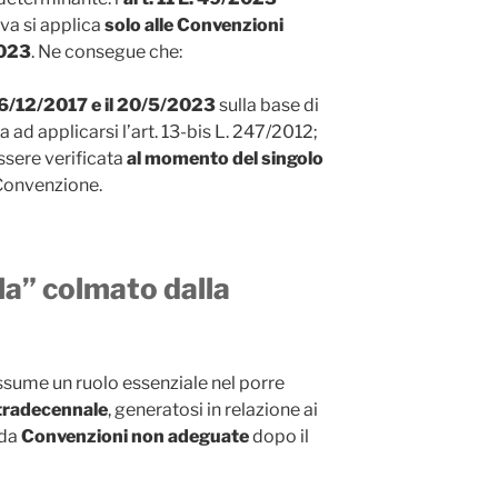
va si applica
solo alle Convenzioni
2023
. Ne consegue che:
il 6/12/2017 e il 20/5/2023
sulla base di
a ad applicarsi l’art. 13-bis L. 247/2012;
sere verificata
al momento del singolo
 Convenzione.
ela” colmato dalla
sume un ruolo essenziale nel porre
ltradecennale
, generatosi in relazione ai
 da
Convenzioni non adeguate
dopo il