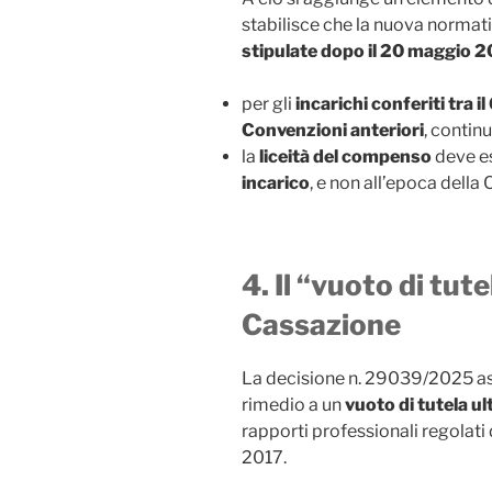
stabilisce che la nuova normati
stipulate dopo il 20 maggio 
per gli
incarichi conferiti tra 
Convenzioni anteriori
, continu
la
liceità del compenso
deve es
incarico
, e non all’epoca della
4. Il “vuoto di tut
Cassazione
La decisione n. 29039/2025 as
rimedio a un
vuoto di tutela u
rapporti professionali regolati
2017.