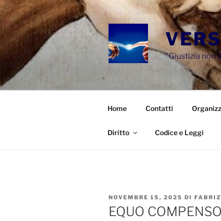
Salta
al
contenuto
VERS
"Giustizia non e
Home
Contatti
Organizz
Diritto
Codice e Leggi
PUBBLICATO
NOVEMBRE 15, 2025
DI
FABRI
IL
EQUO COMPENSO: A