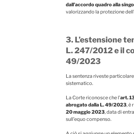
dall’accordo quadro alla sing
valorizzando la protezione del
3. L’estensione te
L. 247/2012 e il c
49/2023
La sentenza riveste particolar
sistematico.
La Corte riconosce che l’
art. 
abrogato dalla L. 49/2023
, è
20 maggio 2023
, data di entr
sull’equo compenso.
A ciò si aggiunge un elemento 