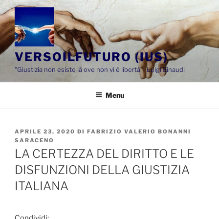
Salta
al
contenuto
VERSOILFUTURO (IUS)
"Giustizia non esiste là ove non vi è libertà"- Luigi Einaudi
Menu
PUBBLICATO
APRILE 23, 2020
DI
FABRIZIO VALERIO BONANNI
IL
SARACENO
LA CERTEZZA DEL DIRITTO E LE
DISFUNZIONI DELLA GIUSTIZIA
ITALIANA
Condividi: