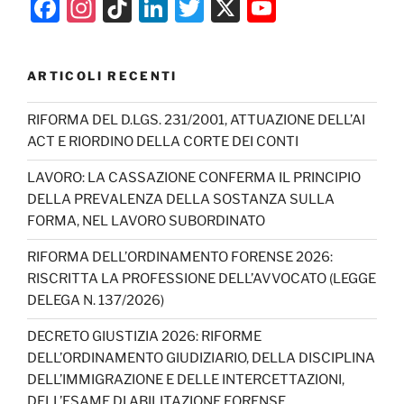
F
In
Ti
Li
T
X
Y
a
st
k
n
w
o
c
a
T
k
itt
u
ARTICOLI RECENTI
e
gr
o
e
er
T
b
a
k
dI
u
RIFORMA DEL D.LGS. 231/2001, ATTUAZIONE DELL’AI
ACT E RIORDINO DELLA CORTE DEI CONTI
o
m
n
b
o
e
LAVORO: LA CASSAZIONE CONFERMA IL PRINCIPIO
DELLA PREVALENZA DELLA SOSTANZA SULLA
k
C
FORMA, NEL LAVORO SUBORDINATO
h
RIFORMA DELL’ORDINAMENTO FORENSE 2026:
a
RISCRITTA LA PROFESSIONE DELL’AVVOCATO (LEGGE
n
DELEGA N. 137/2026)
n
DECRETO GIUSTIZIA 2026: RIFORME
el
DELL’ORDINAMENTO GIUDIZIARIO, DELLA DISCIPLINA
DELL’IMMIGRAZIONE E DELLE INTERCETTAZIONI,
DELL’ESAME DI ABILITAZIONE FORENSE