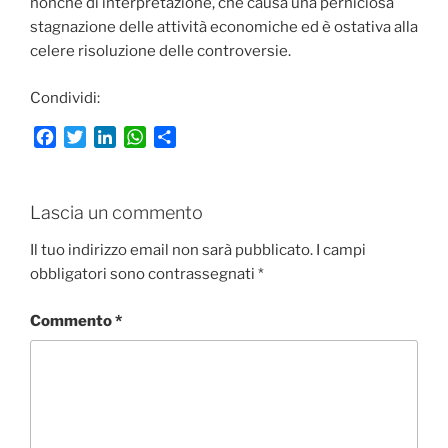
nonché di interpretazione, che causa una perniciosa
stagnazione delle attività economiche ed è ostativa alla
celere risoluzione delle controversie.
Condividi:
F
T
L
W
C
a
w
i
h
o
c
i
n
a
n
e
t
k
t
d
Lascia un commento
b
t
e
s
i
o
e
d
A
v
Il tuo indirizzo email non sarà pubblicato.
I campi
o
r
I
p
i
obbligatori sono contrassegnati
*
k
n
p
d
i
Commento
*