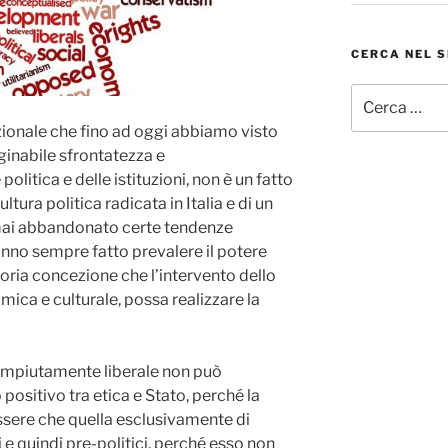
CERCA NEL S
Cerca:
zionale che fino ad oggi abbiamo visto
inabile sfrontatezza e
litica e delle istituzioni, non è un fatto
ltura politica radicata in Italia e di un
 mai abbandonato certe tendenze
hanno sempre fatto prevalere il potere
usoria concezione che l’intervento dello
mica e culturale, possa realizzare la
ompiutamente liberale non può
ositivo tra etica e Stato, perché la
ssere che quella esclusivamente di
i e quindi pre-politici, perché esso non