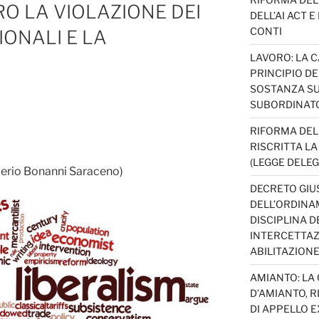
O LA VIOLAZIONE DEI
DELL’AI ACT 
CONTI
IONALI E LA
LAVORO: LA 
PRINCIPIO D
SOSTANZA SU
SUBORDINAT
RIFORMA DEL
RISCRITTA L
(LEGGE DELEG
alerio Bonanni Saraceno)
DECRETO GIUS
DELL’ORDINAM
DISCIPLINA D
INTERCETTAZI
ABILITAZION
AMIANTO: LA
D’AMIANTO, R
DI APPELLO EX