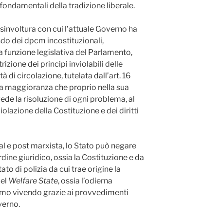
ondamentali della tradizione liberale.
sinvoltura con cui l’attuale Governo ha
ndo dei dpcm incostituzionali,
funzione legislativa del Parlamento,
izione dei principi inviolabili delle
tà di circolazione, tutelata dall’art. 16
lla maggioranza che proprio nella sua
vede la risoluzione di ogni problema, al
iolazione della Costituzione e dei diritti
ral e post marxista, lo Stato può negare
ine giuridico, ossia la Costituzione e da
tato di polizia da cui trae origine la
del
Welfare State
, ossia l’odierna
iamo vivendo grazie ai provvedimenti
verno.