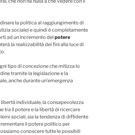
ral, che non ha nulla a che vedere con il
rdinare la politica al raggiungimento di
iustizia sociale) e quindi è completamente
porti ad un incremento del
potere
erà la realizzabilità dei fini alla luce di
o.
ogni tipo di concezione che mitizza lo
ine tramite la legislazione e la
ale, anche durante un’emergenza
a libertà individuale, la consapevolezza
tra il potere e la libertà di ricercare
emi sociali, sia la tendenza di diffidente
crementare il potere politico per
 possiamo conoscere tutte le possibili