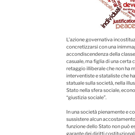
L’azione governativa incostitu
concretizzarsi con una inimmag
accondiscendenza della classe po
casuale, ma figlia di una certa cu
retaggio illiberale che non ha
interventiste e stataliste che 
statuale sulla società, nella ill
Stato nella sfera sociale, econo
“giustizia sociale”.
In una società pienamente e c
sussistere alcun accostamento p
funzione dello Stato non può e
garante dei diritti costituzional