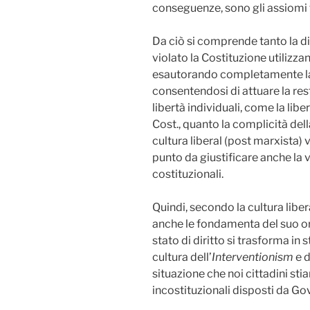
conseguenze, sono gli assiomi f
Da ciò si comprende tanto la di
violato la Costituzione utilizza
esautorando completamente la 
consentendosi di attuare la restr
libertà individuali, come la liber
Cost., quanto la complicità de
cultura liberal (post marxista) 
punto da giustificare anche la v
costituzionali.
Quindi, secondo la cultura libe
anche le fondamenta del suo ord
stato di diritto si trasforma in s
cultura dell’
Interventionism
e 
situazione che noi cittadini st
incostituzionali disposti da Go