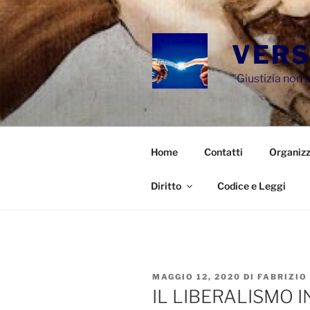
Salta
al
contenuto
VERS
"Giustizia non e
Home
Contatti
Organizz
Diritto
Codice e Leggi
PUBBLICATO
MAGGIO 12, 2020
DI
FABRIZIO
IL
IL LIBERALISMO 