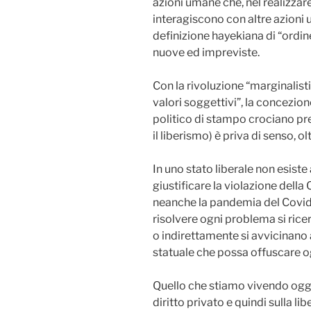
azioni umane che, nel realizzare
interagiscono con altre azioni u
definizione hayekiana di “ordin
nuove ed impreviste.
Con la rivoluzione “marginalisti
valori soggettivi”, la concezion
politico di stampo crociano pr
il liberismo) è priva di senso, o
In uno stato liberale non esis
giustificare la violazione della C
neanche la pandemia del Covid-1
risolvere ogni problema si rice
o indirettamente si avvicinano al
statuale che possa offuscare ogn
Quello che stiamo vivendo oggi è
diritto privato e quindi sulla l