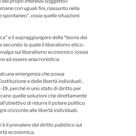
 dei propri interessi soggettivi
mane con uguali fini, riassunto nella
e spontaneo”, ossia quelle situazioni
ca” e il sopraggiungere della “teoria dei
e secondo la quale il liberalismo etico-
evalga sul liberalismo economico (ossia
ltre ad essere anacronistica.
te alcuna emergenza che possa
ostituzione e delle libertà individuali ,
9, perché in uno stato di diritto per
rcano quelle soluzioni che direttamente
l’obiettivo di ridurre il potere politico
i orizzonte alle libertà individuali.
 il prevalere del diritto pubblico sul
ibertà economica.