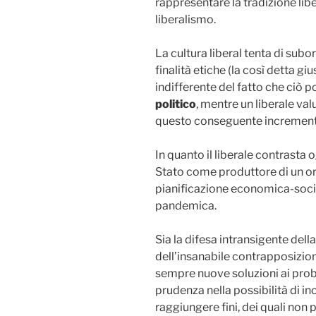
rappresentare la tradizione libe
liberalismo.
La cultura liberal tenta di subo
finalità etiche (la così detta g
indifferente del fatto che ciò 
politico
, mentre un liberale valut
questo conseguente increment
In quanto il liberale contrasta 
Stato come produttore di un ord
pianificazione economica-soci
pandemica.
Sia la difesa intransigente dell
dell’insanabile contrapposizione 
sempre nuove soluzioni ai probl
prudenza nella possibilità di in
raggiungere fini, dei quali non