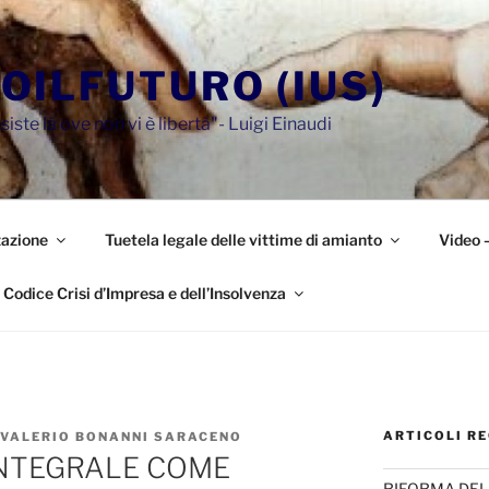
OILFUTURO (IUS)
siste là ove non vi è libertà"- Luigi Einaudi
azione
Tuetela legale delle vittime di amianto
Video 
Codice Crisi d’Impresa e dell’Insolvenza
ARTICOLI RE
 VALERIO BONANNI SARACENO
INTEGRALE COME
RIFORMA DEL 