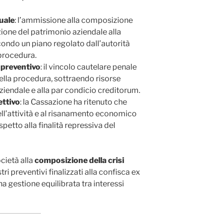
uale
: l’ammissione alla composizione
zione del patrimonio aziendale alla
condo un piano regolato dall’autorità
 procedura.
 preventivo
: il vincolo cautelare penale
 della procedura, sottraendo risorse
ziendale e alla par condicio creditorum.
ettivo
: la Cassazione ha ritenuto che
ell’attività e al risanamento economico
spetto alla finalità repressiva del
ocietà alla
composizione della crisi
i preventivi finalizzati alla confisca ex
na gestione equilibrata tra interessi