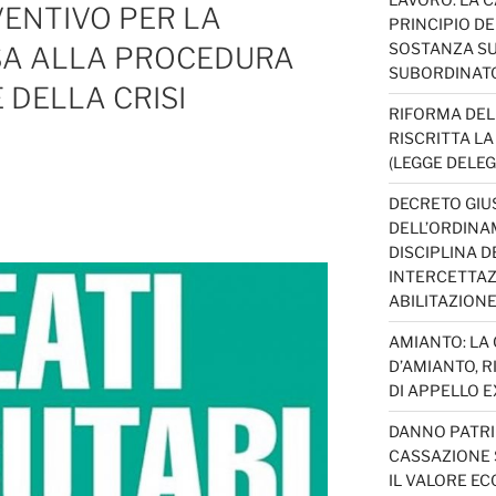
ENTIVO PER LA
PRINCIPIO D
SOSTANZA SU
SA ALLA PROCEDURA
SUBORDINAT
 DELLA CRISI
RIFORMA DEL
RISCRITTA L
(LEGGE DELEG
DECRETO GIUS
DELL’ORDINAM
DISCIPLINA D
INTERCETTAZI
ABILITAZION
AMIANTO: LA
D’AMIANTO, R
DI APPELLO EX
DANNO PATRI
CASSAZIONE S
IL VALORE E