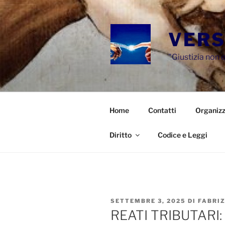
Salta
al
contenuto
VERS
"Giustizia non e
Home
Contatti
Organizz
Diritto
Codice e Leggi
PUBBLICATO
SETTEMBRE 3, 2025
DI
FABRI
IL
REATI TRIBUTARI: