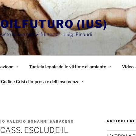
OILFUTURO (IUS)
siste là ove non vi è libertà"- Luigi Einaudi
azione
Tuetela legale delle vittime di amianto
Video 
Codice Crisi d’Impresa e dell’Insolvenza
ARTICOLI RE
ZIO VALERIO BONANNI SARACENO
 CASS. ESCLUDE IL
LAVORO: LA 