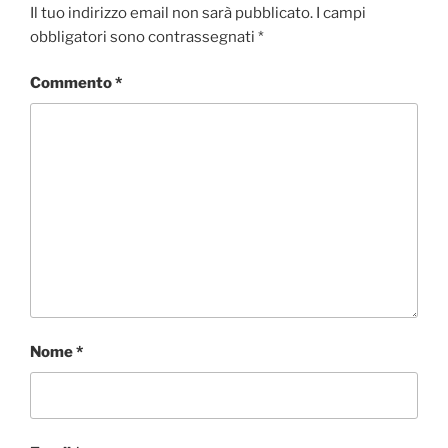
o
e
d
A
v
Il tuo indirizzo email non sarà pubblicato.
I campi
o
r
I
p
i
obbligatori sono contrassegnati
*
k
n
p
d
i
Commento
*
Nome
*