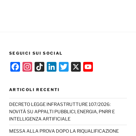
SEGUICI SUI SOCIAL
F
In
Ti
Li
T
X
Y
a
st
k
n
w
o
c
a
T
k
itt
u
ARTICOLI RECENTI
e
gr
o
e
er
T
b
a
k
dI
u
DECRETO LEGGE INFRASTRUTTURE 107/2026:
NOVITÀ SU APPALTI PUBBLICI, ENERGIA, PNRR E
o
m
n
b
INTELLIGENZA ARTIFICIALE
o
e
MESSA ALLA PROVA DOPO LA RIQUALIFICAZIONE
k
C