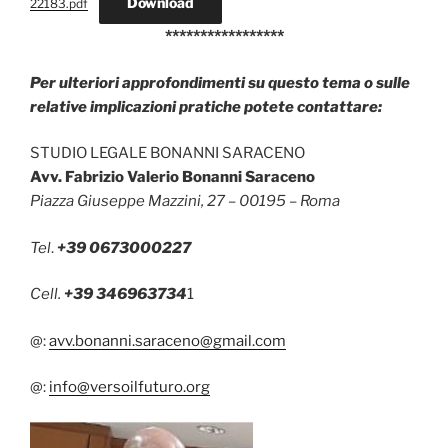
Download
22183.pdf
*****************
Per ulteriori approfondimenti su questo tema o sulle
relative implicazioni pratiche potete contattare:
STUDIO LEGALE BONANNI SARACENO
Avv. Fabrizio Valerio Bonanni Saraceno
Piazza Giuseppe Mazzini, 27 – 00195 – Roma
Tel
.
+39 0673000227
Cell.
+39 346963734
1
@:
avv.bonanni.saraceno@gmail.com
@:
info@versoilfuturo.org