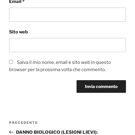
Email
*
Sito web
Salva il mio nome, email e sito web in questo
browser per la prossima volta che commento.
Navigazione
Articolo
PRECEDENTE
articoli
precedente:
DANNO BIOLOGICO (LESIONI LIEVI):