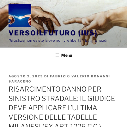
Salta
al
contenuto
VERSOILFUTURO (IUS)
"Giustizia non esiste là ove non vi è libertà"- Luigi Einaudi
Menu
PUBBLICATO
AGOSTO 2, 2025
DI
FABRIZIO VALERIO BONANNI
IL
SARACENO
RISARCIMENTO DANNO PER
SINISTRO STRADALE: IL GIUDICE
DEVE APPLICARE L’ULTIMA
VERSIONE DELLE TABELLE
MILANESI (EX ART. 1226 C.C.)