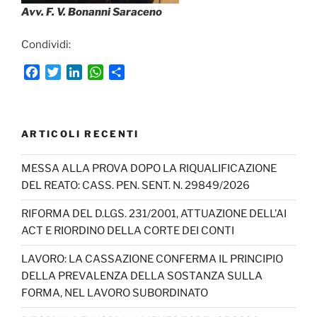
Avv. F. V. Bonanni Saraceno
Condividi:
F
T
L
W
C
a
w
i
h
o
c
i
n
a
n
e
t
k
t
d
b
t
e
s
i
ARTICOLI RECENTI
o
e
d
A
v
o
r
I
p
i
MESSA ALLA PROVA DOPO LA RIQUALIFICAZIONE
k
n
p
d
DEL REATO: CASS. PEN. SENT. N. 29849/2026
i
RIFORMA DEL D.LGS. 231/2001, ATTUAZIONE DELL’AI
ACT E RIORDINO DELLA CORTE DEI CONTI
LAVORO: LA CASSAZIONE CONFERMA IL PRINCIPIO
DELLA PREVALENZA DELLA SOSTANZA SULLA
FORMA, NEL LAVORO SUBORDINATO