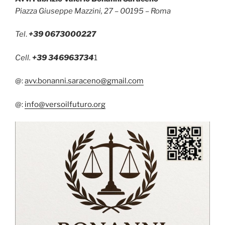
Piazza Giuseppe Mazzini, 27 – 00195 – Roma
Tel
.
+39 0673000227
Cell.
+39 346963734
1
@:
avv.bonanni.saraceno@gmail.com
@:
info@versoilfuturo.org