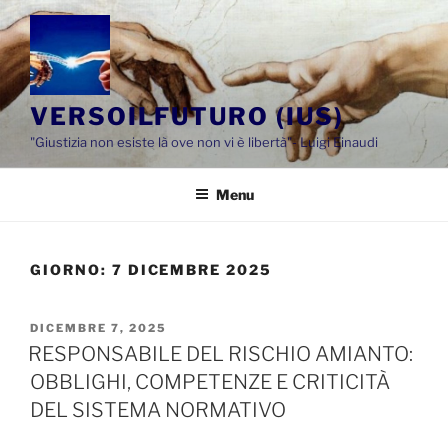
Salta
al
contenuto
VERSOILFUTURO (IUS)
"Giustizia non esiste là ove non vi è libertà"- Luigi Einaudi
Menu
GIORNO:
7 DICEMBRE 2025
PUBBLICATO
DICEMBRE 7, 2025
IL
RESPONSABILE DEL RISCHIO AMIANTO:
OBBLIGHI, COMPETENZE E CRITICITÀ
DEL SISTEMA NORMATIVO