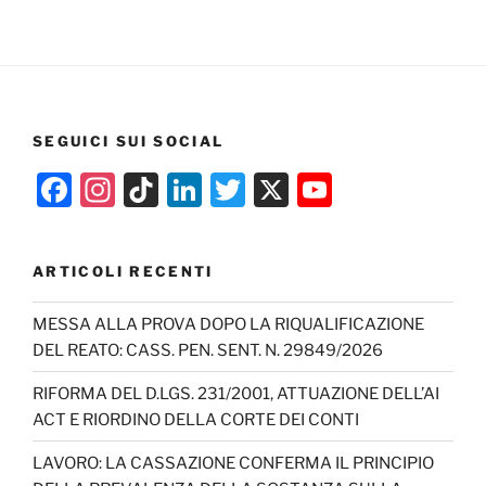
SEGUICI SUI SOCIAL
F
In
Ti
Li
T
X
Y
a
st
k
n
w
o
c
a
T
k
itt
u
ARTICOLI RECENTI
e
gr
o
e
er
T
b
a
k
dI
u
MESSA ALLA PROVA DOPO LA RIQUALIFICAZIONE
DEL REATO: CASS. PEN. SENT. N. 29849/2026
o
m
n
b
o
e
RIFORMA DEL D.LGS. 231/2001, ATTUAZIONE DELL’AI
ACT E RIORDINO DELLA CORTE DEI CONTI
k
C
h
LAVORO: LA CASSAZIONE CONFERMA IL PRINCIPIO