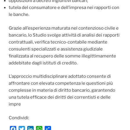
opposizioni a decreti ingiuntivi bancari;
tutela del consumatore e dell’impresa nei rapporti con
le banche.
Grazie all’esperienza maturata nel contenzioso civile e
bancario, lo Studio svolge attività di analisi dei rapporti
contrattuali, verifica tecnico-contabile mediante
consulenti specializzati e assistenza giudiziale
finalizzata al recupero delle somme illegittimamente
addebitate dagli istituti di credito.
L’approccio multidisciplinare adottato consente di
affrontare con elevata competenza le questioni più
complesse in materia di diritto bancario, garantendo
una tutela efficace dei diritti dei correntisti e delle
impre
Condividi:
F
T
L
W
C