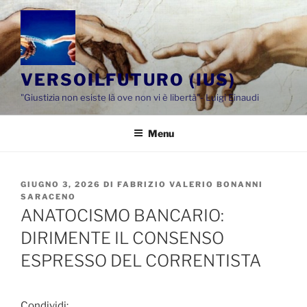
Salta
al
contenuto
VERSOILFUTURO (IUS)
"Giustizia non esiste là ove non vi è libertà"- Luigi Einaudi
Menu
PUBBLICATO
GIUGNO 3, 2026
DI
FABRIZIO VALERIO BONANNI
IL
SARACENO
ANATOCISMO BANCARIO:
DIRIMENTE IL CONSENSO
ESPRESSO DEL CORRENTISTA
Condividi: