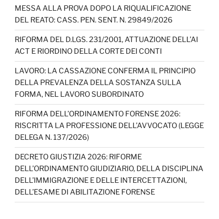
b
a
k
dI
u
MESSA ALLA PROVA DOPO LA RIQUALIFICAZIONE
DEL REATO: CASS. PEN. SENT. N. 29849/2026
o
m
n
b
o
e
RIFORMA DEL D.LGS. 231/2001, ATTUAZIONE DELL’AI
ACT E RIORDINO DELLA CORTE DEI CONTI
k
C
h
LAVORO: LA CASSAZIONE CONFERMA IL PRINCIPIO
DELLA PREVALENZA DELLA SOSTANZA SULLA
a
FORMA, NEL LAVORO SUBORDINATO
n
RIFORMA DELL’ORDINAMENTO FORENSE 2026:
n
RISCRITTA LA PROFESSIONE DELL’AVVOCATO (LEGGE
el
DELEGA N. 137/2026)
DECRETO GIUSTIZIA 2026: RIFORME
DELL’ORDINAMENTO GIUDIZIARIO, DELLA DISCIPLINA
DELL’IMMIGRAZIONE E DELLE INTERCETTAZIONI,
DELL’ESAME DI ABILITAZIONE FORENSE