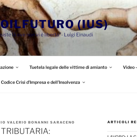
OILFUTURO (IUS)
siste là ove non vi è libertà"- Luigi Einaudi
azione
Tuetela legale delle vittime di amianto
Video 
Codice Crisi d’Impresa e dell’Insolvenza
ARTICOLI RE
ZIO VALERIO BONANNI SARACENO
 TRIBUTARIA:
LAVORO: LA 