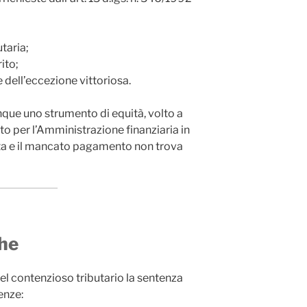
taria;
ito;
dell’eccezione vittoriosa.
ue uno strumento di equità, volto a
to per l’Amministrazione finanziaria in
etta e il mancato pagamento non trova
che
del contenzioso tributario la sentenza
enze: