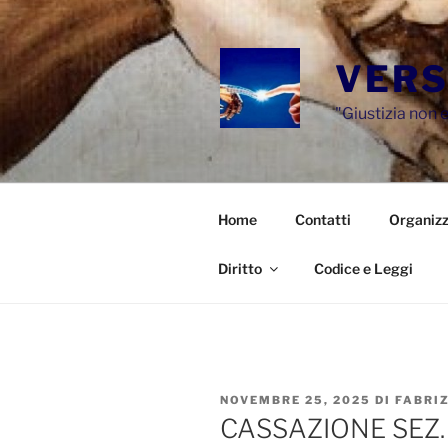
Salta
al
contenuto
VERS
"Giustizia non e
Home
Contatti
Organizz
Diritto
Codice e Leggi
PUBBLICATO
NOVEMBRE 25, 2025
DI
FABRI
IL
CASSAZIONE SEZ.