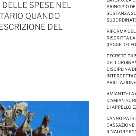
DELLE SPESE NEL
PRINCIPIO D
SOSTANZA SU
UTARIO QUANDO
SUBORDINAT
ESCRIZIONE DEL
RIFORMA DEL
RISCRITTA L
(LEGGE DELEG
DECRETO GIUS
DELL’ORDINAM
DISCIPLINA D
INTERCETTAZI
ABILITAZION
AMIANTO: LA
D’AMIANTO, R
DI APPELLO EX
DANNO PATRI
CASSAZIONE S
IL VALORE E