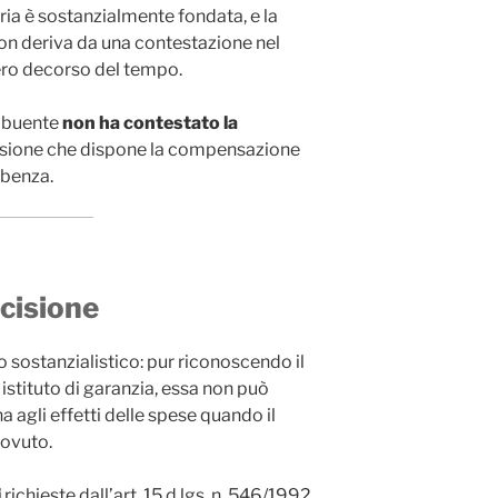
taria è sostanzialmente fondata, e la
 non deriva da una contestazione nel
ero decorso del tempo.
ribuente
non ha contestato la
cisione che dispone la compensazione
mbenza.
ecisione
 sostanzialistico: pur riconoscendo il
istituto di garanzia, essa non può
a agli effetti delle spese quando il
dovuto.
i
richieste dall’art. 15 d.lgs. n. 546/1992