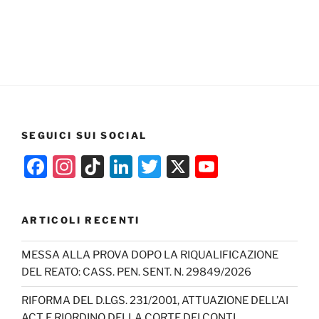
SEGUICI SUI SOCIAL
F
In
Ti
Li
T
X
Y
a
st
k
n
w
o
c
a
T
k
itt
u
ARTICOLI RECENTI
e
gr
o
e
er
T
b
a
k
dI
u
MESSA ALLA PROVA DOPO LA RIQUALIFICAZIONE
DEL REATO: CASS. PEN. SENT. N. 29849/2026
o
m
n
b
o
e
RIFORMA DEL D.LGS. 231/2001, ATTUAZIONE DELL’AI
ACT E RIORDINO DELLA CORTE DEI CONTI