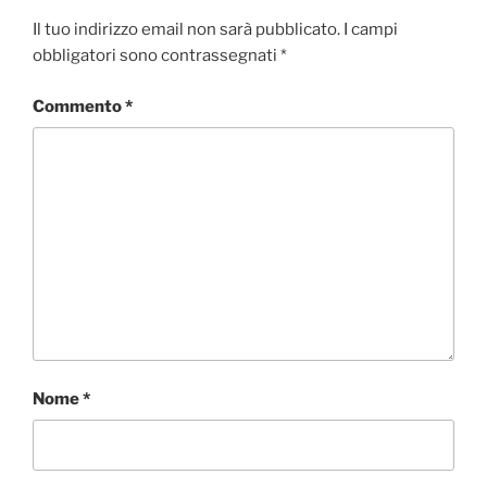
b
t
e
s
i
o
e
d
A
v
Il tuo indirizzo email non sarà pubblicato.
I campi
o
r
I
p
i
obbligatori sono contrassegnati
*
k
n
p
d
i
Commento
*
Nome
*