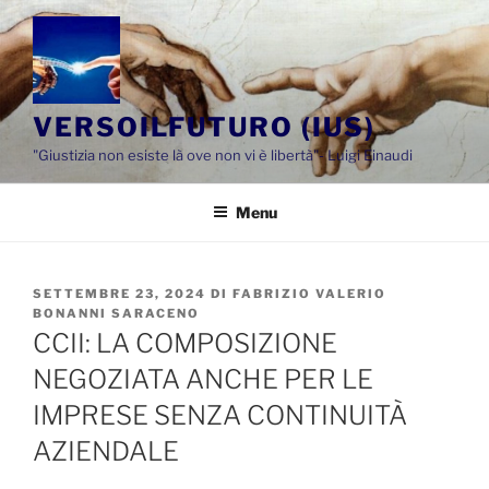
Salta
al
contenuto
VERSOILFUTURO (IUS)
"Giustizia non esiste là ove non vi è libertà"- Luigi Einaudi
Menu
PUBBLICATO
SETTEMBRE 23, 2024
DI
FABRIZIO VALERIO
IL
BONANNI SARACENO
CCII: LA COMPOSIZIONE
NEGOZIATA ANCHE PER LE
IMPRESE SENZA CONTINUITÀ
AZIENDALE