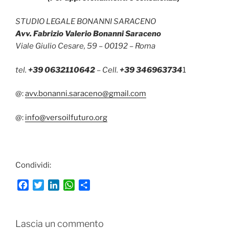
STUDIO LEGALE BONANNI SARACENO
Avv. Fabrizio Valerio Bonanni Saraceno
Viale Giulio Cesare, 59 – 00192 – Roma
tel.
+39 0632110642
– Cell.
+39 346963734
1
@:
avv.bonanni.saraceno@gmail.com
@:
info@versoilfuturo.org
Condividi:
F
T
L
W
C
a
w
i
h
o
c
i
n
a
n
e
t
k
t
d
Lascia un commento