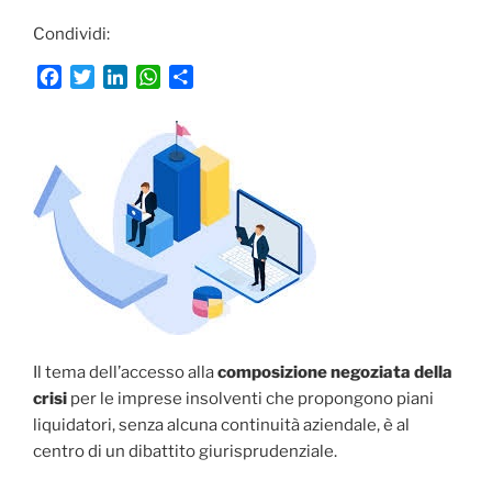
Condividi:
F
T
L
W
C
a
w
i
h
o
c
i
n
a
n
e
t
k
t
d
b
t
e
s
i
o
e
d
A
v
o
r
I
p
i
k
n
p
d
i
Il tema dell’accesso alla
composizione negoziata della
crisi
per le imprese insolventi che propongono piani
liquidatori, senza alcuna continuità aziendale, è al
centro di un dibattito giurisprudenziale.