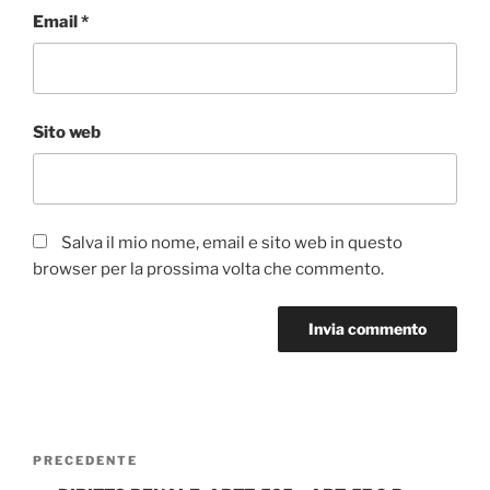
Email
*
Sito web
Salva il mio nome, email e sito web in questo
browser per la prossima volta che commento.
Navigazione
Articolo
PRECEDENTE
articoli
precedente: