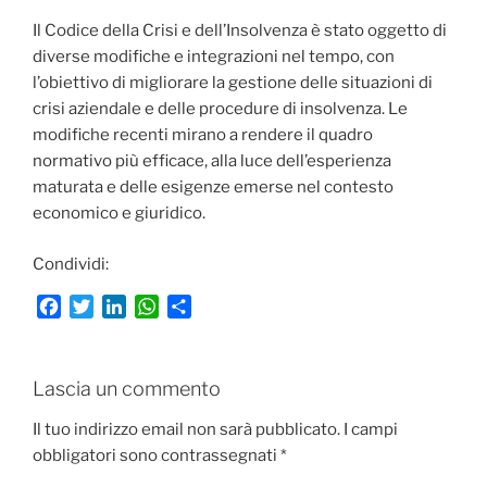
Il Codice della Crisi e dell’Insolvenza è stato oggetto di
diverse modifiche e integrazioni nel tempo, con
l’obiettivo di migliorare la gestione delle situazioni di
crisi aziendale e delle procedure di insolvenza. Le
modifiche recenti mirano a rendere il quadro
normativo più efficace, alla luce dell’esperienza
maturata e delle esigenze emerse nel contesto
economico e giuridico.
Condividi:
F
T
L
W
C
a
w
i
h
o
c
i
n
a
n
e
t
k
t
d
Lascia un commento
b
t
e
s
i
o
e
d
A
v
Il tuo indirizzo email non sarà pubblicato.
I campi
o
r
I
p
i
obbligatori sono contrassegnati
*
k
n
p
d