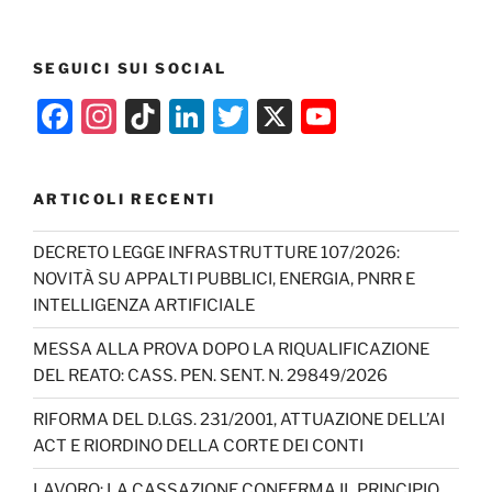
SEGUICI SUI SOCIAL
F
In
Ti
Li
T
X
Y
a
st
k
n
w
o
c
a
T
k
itt
u
ARTICOLI RECENTI
e
gr
o
e
er
T
b
a
k
dI
u
DECRETO LEGGE INFRASTRUTTURE 107/2026:
NOVITÀ SU APPALTI PUBBLICI, ENERGIA, PNRR E
o
m
n
b
INTELLIGENZA ARTIFICIALE
o
e
MESSA ALLA PROVA DOPO LA RIQUALIFICAZIONE
k
C
DEL REATO: CASS. PEN. SENT. N. 29849/2026
h
RIFORMA DEL D.LGS. 231/2001, ATTUAZIONE DELL’AI
a
ACT E RIORDINO DELLA CORTE DEI CONTI
n
LAVORO: LA CASSAZIONE CONFERMA IL PRINCIPIO