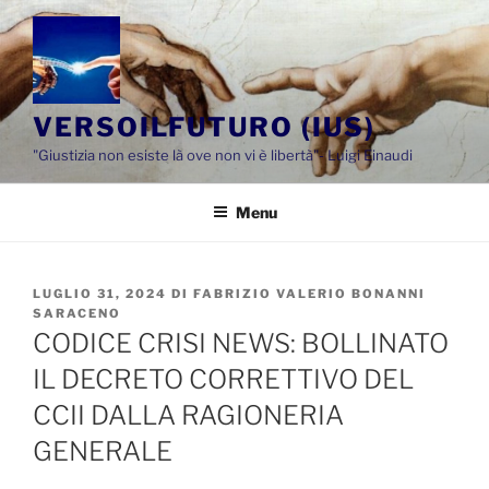
Salta
al
contenuto
VERSOILFUTURO (IUS)
"Giustizia non esiste là ove non vi è libertà"- Luigi Einaudi
Menu
PUBBLICATO
LUGLIO 31, 2024
DI
FABRIZIO VALERIO BONANNI
IL
SARACENO
CODICE CRISI NEWS: BOLLINATO
IL DECRETO CORRETTIVO DEL
CCII DALLA RAGIONERIA
GENERALE