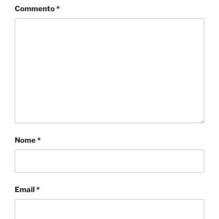
i
Commento
*
Nome
*
Email
*