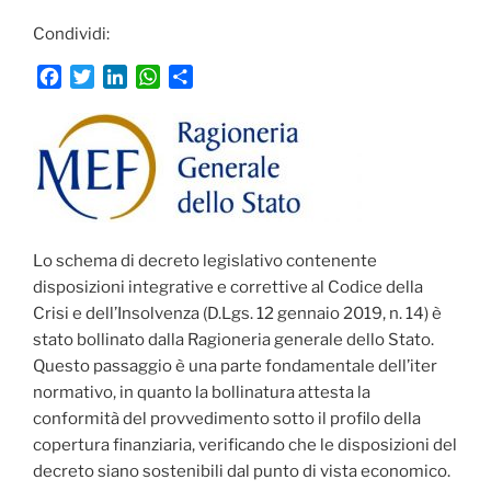
Condividi:
F
T
L
W
C
a
w
i
h
o
c
i
n
a
n
e
t
k
t
d
b
t
e
s
i
o
e
d
A
v
o
r
I
p
i
k
n
p
d
Lo schema di decreto legislativo contenente
i
disposizioni integrative e correttive al Codice della
Crisi e dell’Insolvenza (D.Lgs. 12 gennaio 2019, n. 14) è
stato bollinato dalla Ragioneria generale dello Stato.
Questo passaggio è una parte fondamentale dell’iter
normativo, in quanto la bollinatura attesta la
conformità del provvedimento sotto il profilo della
copertura finanziaria, verificando che le disposizioni del
decreto siano sostenibili dal punto di vista economico.