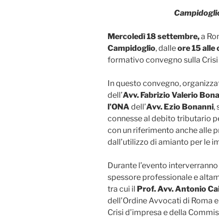
Campidoglio
Mercoledì 18 settembre,
a
Rom
Campidoglio
, dalle
ore 15 alle
formativo convegno sulla Crisi d
In questo convegno, organizza
dell’
Avv. Fabrizio Valerio Bon
l’ONA
dell’
Avv. Ezio Bonanni
,
connesse al debito tributario pe
con un riferimento anche alle
dall’utilizzo di amianto per le 
Durante l’evento interverranno di
spessore professionale e altame
tra cui il
Prof. Avv. Antonio Ca
dell’Ordine Avvocati di Roma 
Crisi d’impresa e della Commiss