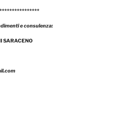
****************
dimenti e consulenza:
NNI SARACENO
il.com