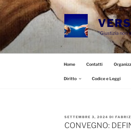
Salta
al
contenuto
VERS
"Giustizia non e
Home
Contatti
Organizz
Diritto
Codice e Leggi
PUBBLICATO
SETTEMBRE 3, 2024
DI
FABRI
IL
CONVEGNO: DEFIN