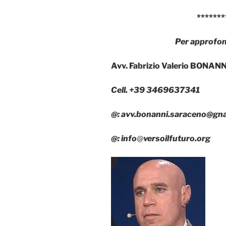
*******
Per approfon
Avv. Fabrizio Valerio BONA
Cell. +39 3469637341
@:
avv.bonanni.saraceno@gna
@:
info
@
versoilfuturo.org