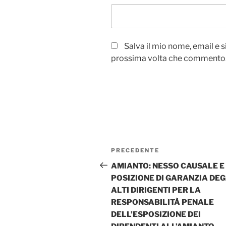
Salva il mio nome, email e 
prossima volta che commento
Navigazione
Articolo
PRECEDENTE
articoli
precedente:
AMIANTO: NESSO CAUSALE E
POSIZIONE DI GARANZIA DEG
ALTI DIRIGENTI PER LA
RESPONSABILITÀ PENALE
DELL’ESPOSIZIONE DEI