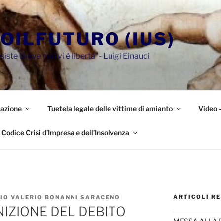
OILFUTURO (IUS)
siste là ove non vi è libertà"- Luigi Einaudi
azione
Tuetela legale delle vittime di amianto
Video 
Codice Crisi d’Impresa e dell’Insolvenza
ARTICOLI RE
ZIO VALERIO BONANNI SARACENO
IZIONE DEL DEBITO
MESSA ALLA 