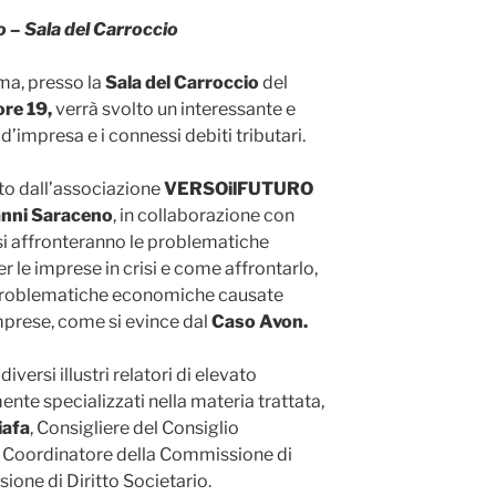
 – Sala del Carroccio
a, presso la
Sala del Carroccio
del
 ore 19,
verrà svolto un interessante e
’impresa e i connessi debiti tributari.
to dall’associazione
VERSOilFUTURO
anni Saraceno
, in
collaborazione con
 si affronteranno le problematiche
r le imprese in crisi e come affrontarlo,
 problematiche economiche causate
imprese, come si evince dal
Caso Avon.
versi illustri relatori di elevato
nte specializzati nella materia trattata,
iafa
, Consigliere del Consiglio
e Coordinatore della Commissione di
ione di Diritto Societario.