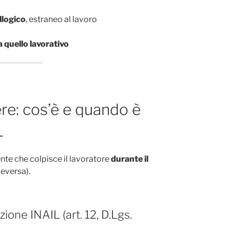
illogico
, estraneo al lavoro
a quello lavorativo
nere: cos’è e quando è
L
ente che colpisce il lavoratore
durante il
ceversa).
zione INAIL (art. 12, D.Lgs.