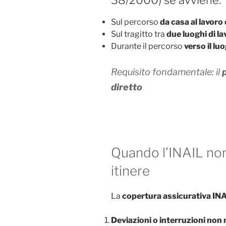
38/2000) se avviene:
Sul percorso
da casa al lavoro 
Sul tragitto tra
due luoghi di l
Durante il percorso
verso il lu
Requisito fondamentale: il
diretto
Quando l’INAIL non 
itinere
La
copertura assicurativa IN
Deviazioni o interruzioni non