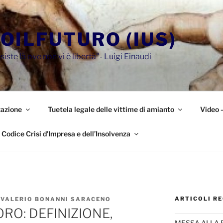
OILFUTURO (IUS)
siste là ove non vi è libertà"- Luigi Einaudi
azione
Tuetela legale delle vittime di amianto
Video 
Codice Crisi d’Impresa e dell’Insolvenza
ARTICOLI RE
 VALERIO BONANNI SARACENO
RO: DEFINIZIONE,
MESSA ALLA 