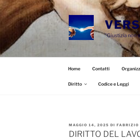
Salta
al
contenuto
VERS
"Giustizia non e
Home
Contatti
Organizz
Diritto
Codice e Leggi
PUBBLICATO
MAGGIO 14, 2025
DI
FABRIZIO
IL
DIRITTO DEL LAVO