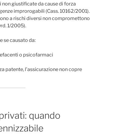
i non giustificate da cause di forza
igenze improrogabili (Cass. 10162/2001).
ono a rischi diversi non compromettono
Ord. 1/2005).
le se causato da:
pefacenti o psicofarmaci
nza patente, l’assicurazione non copre
 privati: quando
dennizzabile