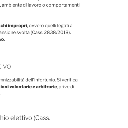
e, ambiente di lavoro o comportamenti
schi impropri
, ovvero quelli legati a
mansione svolta (Cass. 2838/2018).
vo
.
tivo
nnizzabilità dell’infortunio. Si verifica
ioni volontarie e arbitrarie
, prive di
.
hio elettivo (Cass.