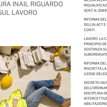
URA INAIL RIGUARDO
RIQUALIFICAZ
SENT. N. 298
 SUL LAVORO
RIFORMA DEL 
DELL’AI ACT 
CONTI
LAVORO: LA 
PRINCIPIO D
SOSTANZA SU
SUBORDINAT
RIFORMA DEL
RISCRITTA L
(LEGGE DELEG
DECRETO GIUS
DELL’ORDINAM
DISCIPLINA D
INTERCETTAZI
ABILITAZION