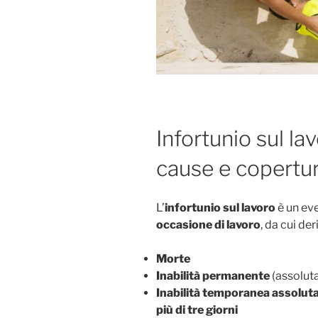
Infortunio sul lav
cause e copertu
L’
infortunio sul lavoro
è un eve
occasione di lavoro
, da cui der
Morte
Inabilità permanente
(assoluta
Inabilità temporanea assolut
più di tre giorni