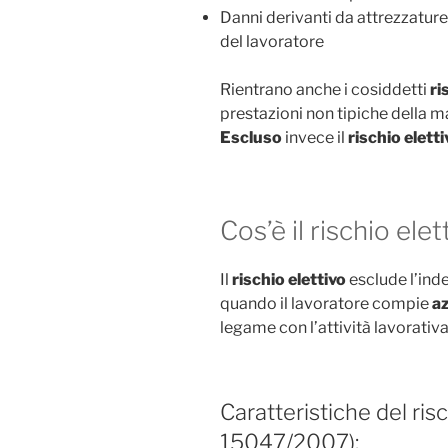
Danni derivanti da attrezzatur
del lavoratore
Rientrano anche i cosiddetti
ri
prestazioni non tipiche della 
Escluso
invece il
rischio eletti
Cos’è il rischio elet
Il
rischio elettivo
esclude l’inde
quando il lavoratore compie
az
legame con l’attività lavorativa
Caratteristiche del risc
15047/2007):