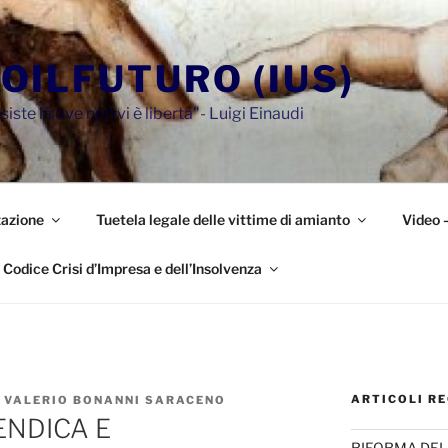
OILFUTURO (IUS)
siste là ove non vi è libertà"- Luigi Einaudi
azione
Tuetela legale delle vittime di amianto
Video 
Codice Crisi d’Impresa e dell’Insolvenza
ARTICOLI RE
O VALERIO BONANNI SARACENO
ENDICA E
RIFORMA DEL 