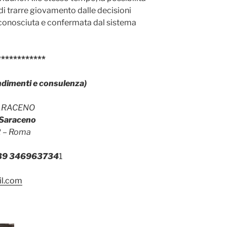
 di trarre giovamento dalle decisioni
riconosciuta e confermata dal sistema
************
ndimenti e consulenza)
ARACENO
i Saraceno
92 – Roma
39 346963734
1
il.com