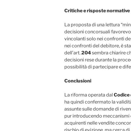
Critiche e risposte normative
La proposta di una lettura “min
decisioni concorsuali favorevol
vincolanti solo nei confronti de
nei confronti del debitore, è sta
dell’art.
204
sembra chiarire ch
decisioni rese durante la proce
possibilità di partecipare e dif
Conclusioni
La riforma operata dal
Codice d
ha quindi confermato la validit
assunte sulle domande di rivend
pur introducendo meccanismi d
acquirenti nelle vendite conco
rischio di evizione, ma cerca di 