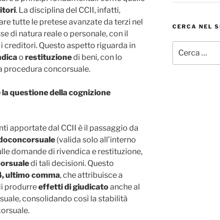
itori
. La disciplina del CCII, infatti,
are tutte le pretese avanzate da terzi nel
CERCA NEL S
e di natura reale o personale, con il
 i creditori. Questo aspetto riguarda in
Cerca:
ndica
o
restituzione
di beni, con lo
lla procedura concorsuale.
 la questione della cognizione
nti apportate dal CCII è il passaggio da
doconcorsuale
(valida solo all’interno
ulle domande di rivendica e restituzione,
orsuale
di tali decisioni. Questo
, ultimo comma
, che attribuisce a
di produrre
effetti di giudicato
anche al
suale, consolidando così la stabilità
corsuale.