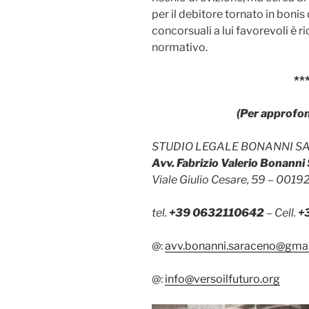
per il debitore tornato in bonis
concorsuali a lui favorevoli è 
normativo.
**
(Per approfo
STUDIO LEGALE BONANNI S
Avv. Fabrizio Valerio Bonann
Viale Giulio Cesare, 59 – 001
tel.
+39 0632110642
– Cell.
+
@:
avv.bonanni.saraceno@gma
@:
info@versoilfuturo.org