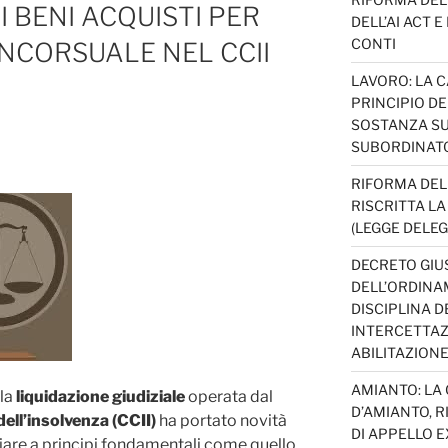
I BENI ACQUISTI PER
DELL’AI ACT 
CONTI
NCORSUALE NEL CCII
LAVORO: LA 
PRINCIPIO D
SOSTANZA SU
SUBORDINAT
RIFORMA DEL
RISCRITTA L
(LEGGE DELEG
DECRETO GIUS
DELL’ORDINAM
DISCIPLINA D
INTERCETTAZI
ABILITAZION
AMIANTO: LA
la
liquidazione giudiziale
operata dal
D’AMIANTO, R
dell’insolvenza (CCII)
ha portato novità
DI APPELLO EX
ciare a principi fondamentali come quello