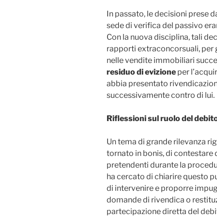
In passato, le decisioni prese d
sede di verifica del passivo era
Con la nuova disciplina, tali de
rapporti extraconcorsuali, per
nelle vendite immobiliari succe
residuo di evizione
per l’acquir
abbia presentato rivendicazion
successivamente contro di lui.
Riflessioni sul ruolo del debit
Un tema di grande rilevanza rigu
tornato in bonis, di contestare 
pretendenti durante la procedur
ha cercato di chiarire questo p
di intervenire e proporre impug
domande di rivendica o restitu
partecipazione diretta del deb