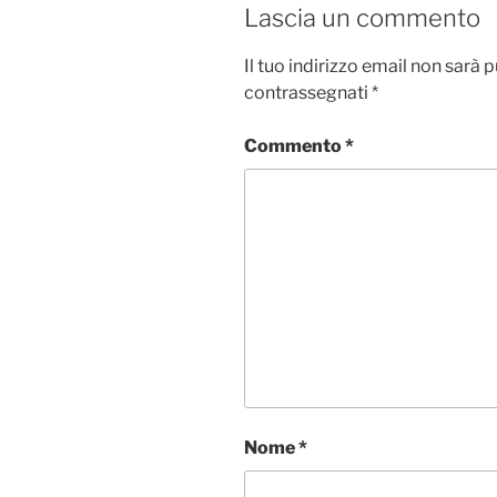
Lascia un commento
o
r
I
p
i
k
n
p
d
Il tuo indirizzo email non sarà 
i
contrassegnati
*
Commento
*
Nome
*