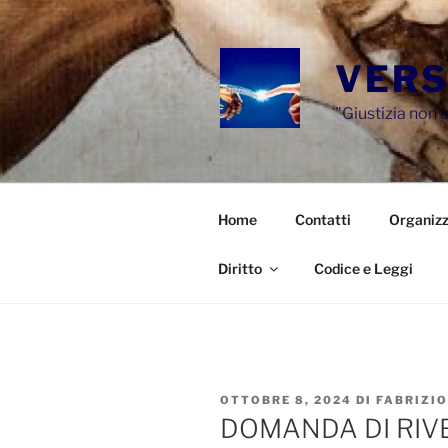
Salta
al
contenuto
VERS
"Giustizia non e
Home
Contatti
Organizz
Diritto
Codice e Leggi
PUBBLICATO
OTTOBRE 8, 2024
DI
FABRIZI
IL
DOMANDA DI RIV