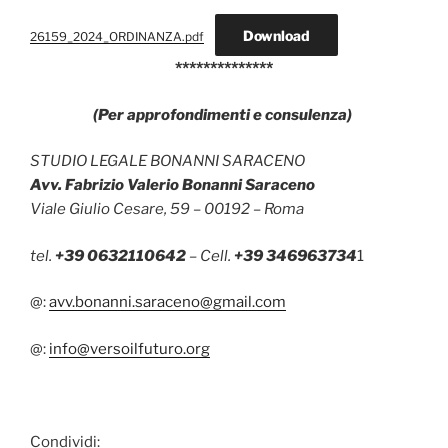
Download
26159_2024_ORDINANZA.pdf
**************
(Per approfondimenti e consulenza)
STUDIO LEGALE BONANNI SARACENO
Avv. Fabrizio Valerio Bonanni Saraceno
Viale Giulio Cesare, 59 – 00192 – Roma
tel.
+39 0632110642
– Cell.
+39 346963734
1
@:
avv.bonanni.saraceno@gmail.com
@:
info@versoilfuturo.org
Condividi: