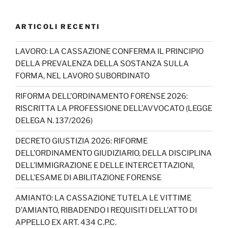
a
st
k
n
w
o
c
a
T
k
itt
u
ARTICOLI RECENTI
e
gr
o
e
er
T
b
a
k
dI
u
LAVORO: LA CASSAZIONE CONFERMA IL PRINCIPIO
DELLA PREVALENZA DELLA SOSTANZA SULLA
o
m
n
b
FORMA, NEL LAVORO SUBORDINATO
o
e
RIFORMA DELL’ORDINAMENTO FORENSE 2026:
k
C
RISCRITTA LA PROFESSIONE DELL’AVVOCATO (LEGGE
h
DELEGA N. 137/2026)
a
DECRETO GIUSTIZIA 2026: RIFORME
n
DELL’ORDINAMENTO GIUDIZIARIO, DELLA DISCIPLINA
n
DELL’IMMIGRAZIONE E DELLE INTERCETTAZIONI,
DELL’ESAME DI ABILITAZIONE FORENSE
el
AMIANTO: LA CASSAZIONE TUTELA LE VITTIME
D’AMIANTO, RIBADENDO I REQUISITI DELL’ATTO DI
APPELLO EX ART. 434 C.P.C.