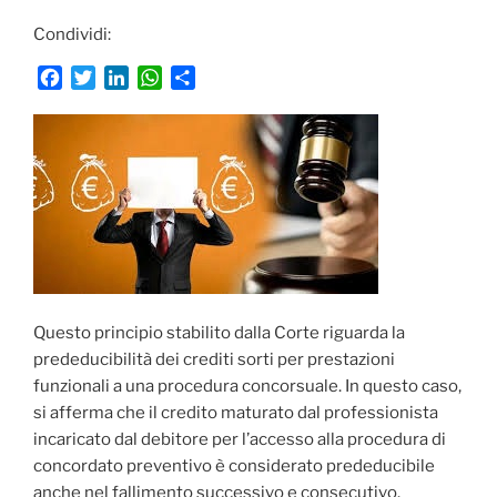
Condividi:
F
T
L
W
C
a
w
i
h
o
c
i
n
a
n
e
t
k
t
d
b
t
e
s
i
o
e
d
A
v
o
r
I
p
i
k
n
p
d
i
Questo principio stabilito dalla Corte riguarda la
prededucibilità dei crediti sorti per prestazioni
funzionali a una procedura concorsuale. In questo caso,
si afferma che il credito maturato dal professionista
incaricato dal debitore per l’accesso alla procedura di
concordato preventivo è considerato prededucibile
anche nel fallimento successivo e consecutivo.