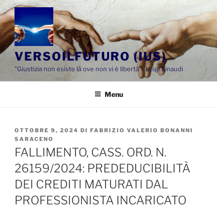
Salta
al
contenuto
VERSOILFUTURO (IUS)
"Giustizia non esiste là ove non vi è libertà"- Luigi Einaudi
Menu
PUBBLICATO
OTTOBRE 9, 2024
DI
FABRIZIO VALERIO BONANNI
IL
SARACENO
FALLIMENTO, CASS. ORD. N.
26159/2024: PREDEDUCIBILITÀ
DEI CREDITI MATURATI DAL
PROFESSIONISTA INCARICATO